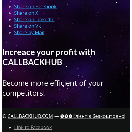
Share on Facebook
Share on X
Share on LinkedIn
Share on Vk
Share by Mail
Increace your profit with
CALLBACKHUB
Become more efficient of your
competitors!
©
CALLBACKHUB.COM
—
❶❶❾Клієнтів безкоштовно!
Link to Facebook