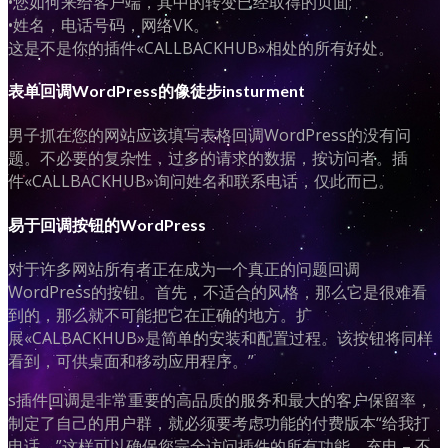
•您如何来给客户端，其中的转变已经取得的页面;
•姓名，电话号码，网络VK。
这是不是你的插件«CALLBACKHUB»相处的所有好处。
表单回调WordPress的像徒步insturment
男子抓在您的网站应该填写表格回调WordPress的没有问
题。不必要的复杂性，过多的请求的数据，按访问者。插
件«CALLBACKHUB»询问姓名和联系电话，仅此而已。
易于回调按钮的WordPress
对于许多网站所有者正在成为一个真正的问题回调
WordPress的按钮。首先，不适合的风格，那么它是很难看
到的，那么就不可能把它在正确的地方。扩
展«CALBACKHUB»是简单的安装和配置过程。该按钮将同样
看到，可供桌面和移动应用程序。”
s插件回调是非常重要的高品质的服务和最大的客户保留率，
制定了自己的用户群，就必须要考虑功能的付费版本“给我打
电话。”这样可以确保您完全访问插件的所有功能。充电 – 不