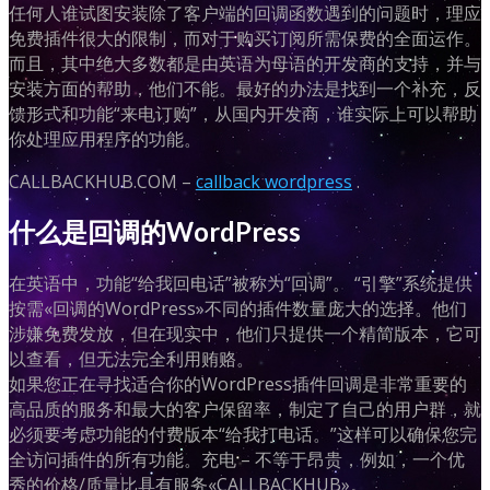
任何人谁试图安装除了客户端的回调函数遇到的问题时，理应
免费插件很大的限制，而对于购买订阅所需保费的全面运作。
而且，其中绝大多数都是由英语为母语的开发商的支持，并与
安装方面的帮助，他们不能。最好的办法是找到一个补充，反
馈形式和功能“来电订购”，从国内开发商，谁实际上可以帮助
你处理应用程序的功能。
CALLBACKHUB.COM –
callback wordpress
.
什么是回调的WordPress
在英语中，功能“给我回电话”被称为“回调”。 “引擎”系统提供
按需«回调的WordPress»不同的插件数量庞大的选择。他们
涉嫌免费发放，但在现实中，他们只提供一个精简版本，它可
以查看，但无法完全利用贿赂。
如果您正在寻找适合你的WordPress插件回调是非常重要的
高品质的服务和最大的客户保留率，制定了自己的用户群，就
必须要考虑功能的付费版本“给我打电话。”这样可以确保您完
全访问插件的所有功能。充电 – 不等于昂贵，例如，一个优
秀的价格/质量比具有服务«CALLBACKHUB»。