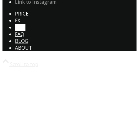
Link to Instagram
PRICE
FX
CTA!
FAQ
BLOG
ABOUT
Scroll to top