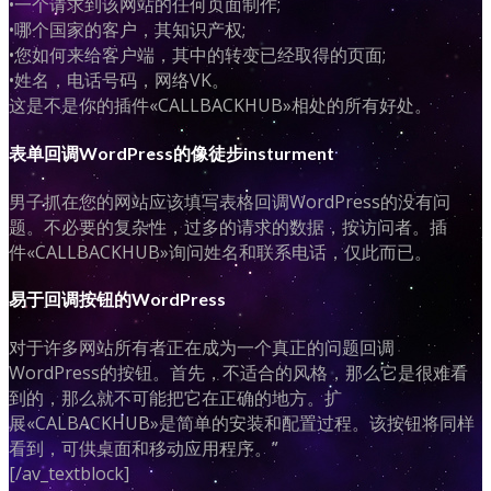
•一个请求到该网站的任何页面制作;
•哪个国家的客户，其知识产权;
•您如何来给客户端，其中的转变已经取得的页面;
•姓名，电话号码，网络VK。
这是不是你的插件«CALLBACKHUB»相处的所有好处。
表单回调WordPress的像徒步insturment
男子抓在您的网站应该填写表格回调WordPress的没有问
题。不必要的复杂性，过多的请求的数据，按访问者。插
件«CALLBACKHUB»询问姓名和联系电话，仅此而已。
易于回调按钮的WordPress
对于许多网站所有者正在成为一个真正的问题回调
WordPress的按钮。首先，不适合的风格，那么它是很难看
到的，那么就不可能把它在正确的地方。扩
展«CALBACKHUB»是简单的安装和配置过程。该按钮将同样
看到，可供桌面和移动应用程序。”
[/av_textblock]