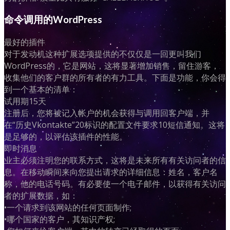
命令调用的WordPress
最好的插件
对于发动机这种扩展选项提供的不仅仅是一回更叫我们
WordPress的，它是网站，这将显著增加销售，留住游客，
收集他们的客户群的所有者的有力工具。下面是功能，你会得
到一个基本的清单：
试用期15天
注册后，您将被记入帐户的机会获得与调用回客户端，并
在“历史Vkontakte”20标识的配置文件要求10短信通知。这将
是足够的，以评估该插件的性能。
即时消息
业主必须注明您的联系方式，这将是未来所有有关访问者的信
息。在移动瞬间来向您提出请求的详细信息：姓名，客户名
称，他的电话号码。有必要使一个电子邮件，以获得有关访问
者的扩展数据，如：
•一个请求到该网站的任何页面制作;
•哪个国家的客户，其知识产权;