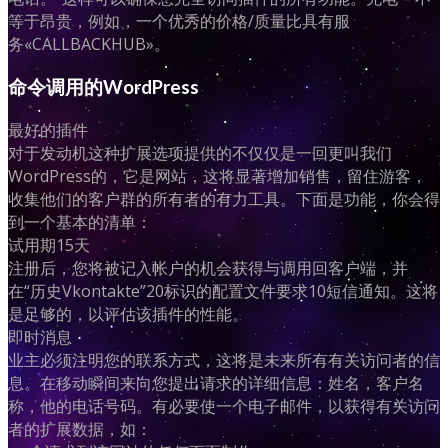
等于昂贵，例如，一个优秀的价格/质量比具有服
务«CALLBACKHUB»。
命令调用的WordPress
最好的插件
对于发动机这种扩展选项提供的不仅仅是一回更叫我们
WordPress的，它是网站，这将显著增加销售，留住游客，
收集他们的客户群的所有者的有力工具。下面是功能，你会得
到一个基本的清单：
试用期15天
注册后，您将被记入帐户的机会获得与调用回客户端，并
在“历史Vkontakte”20标识的配置文件要求10短信通知。这将
是足够的，以评估该插件的性能。
即时消息
业主必须注明您的联系方式，这将是未来所有有关访问者的信
息。在移动瞬间来向您提出请求的详细信息：姓名，客户名
称，他的电话号码。有必要使一个电子邮件，以获得有关访问
者的扩展数据，如：