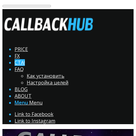
PRICE
FX
CTA!
FAQ
Как установить
Настройка целей
BLOG
ABOUT
Menu
Menu
Link to Facebook
Link to Instagram