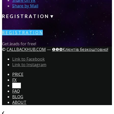
Share on Vk
Share by Mail
R E G I S T R A T I O N ▼
R E G I S T R A T I O N
Get leads for free!
©
CALLBACKHUB.COM
—
❶❶❾Клієнтів безкоштовно!
Link to Facebook
Link to Instagram
PRICE
FX
CTA!
FAQ
BLOG
ABOUT