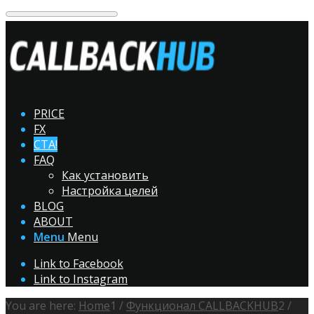
PRICE
FX
CTA!
FAQ
Как установить
Настройка целей
BLOG
ABOUT
Menu
Menu
Link to Facebook
Link to Instagram
You are here:
Home
1
/
Функционал CALLBACKHUB
2
/