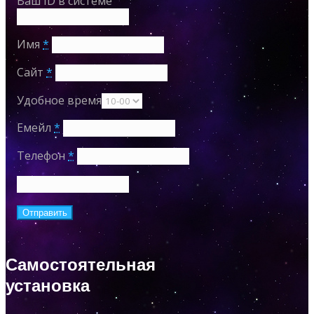
Ваш ID в системе
Имя
*
Сайт
*
Удобное время
Емейл
*
Телефон
*
Самостоятельная
установка