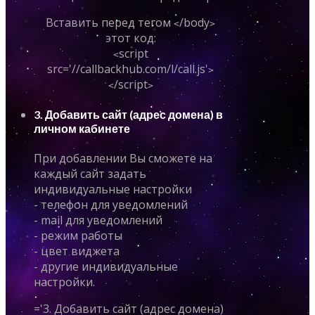
Вставить перед тегом
/body
<
>
этот код:
script
<
src='//callbackhub.com/l/call.js'
>
/script
<
>
3. Добавить сайт (адрес домена) в
личном кабинете
При добавлении Вы сможете на
каждый сайт задать
индивидуальные настройки
- телефон для уведомлений
- mail для уведомлений
- режим работы
- цвет виджета
- другие индивидуальные
настройки.
='3. Добавить сайт (адрес домена)