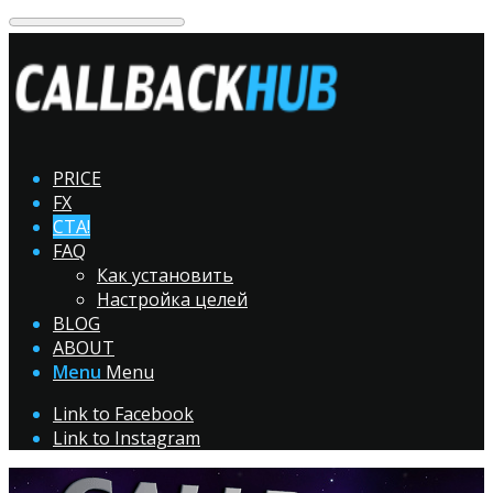
PRICE
FX
CTA!
FAQ
Как установить
Настройка целей
BLOG
ABOUT
Menu
Menu
Link to Facebook
Link to Instagram