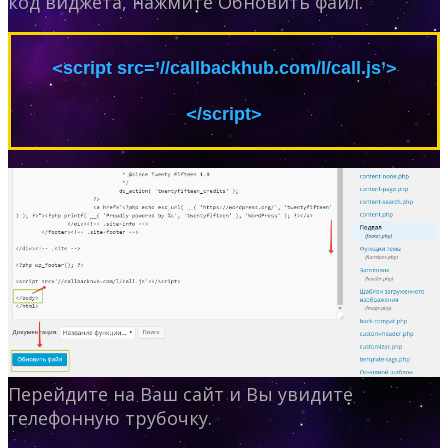
код виджета, нажмите Обновить файл.
<
>
script src=’//callbackhub.com/l/call.js’
<
>
/script
Перейдите на Ваш сайт и Вы увидите
телефонную трубочку.