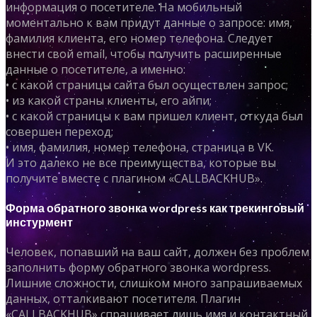
информация о посетителе. На мобильный
моментально к вам придут данные о запросе: имя,
фамилия клиента, его номер телефона. Следует
внести свой email, чтобы получить расширенные
данные о посетителе, а именно:
• с какой страницы сайта был осуществлен запрос;
• из какой страны клиенты, его айпи;
• с какой страницы к вам пришел клиент, откуда был
совершен переход;
• имя, фамилия, номер телефона, страница в VK.
И это далеко не все преимущества, которые вы
получите вместе с плагином «CALLBACKHUB».
Форма обратного звонка wordpress как трекинговый
инстурмент
Человек, попавший на ваш сайт, должен без проблем
заполнить форму обратного звонка wordpress.
Лишние сложности, слишком много запрашиваемых
данных, отталкивают посетителя. Плагин
«CALLBACKHUB» спрашивает лишь имя и контактный