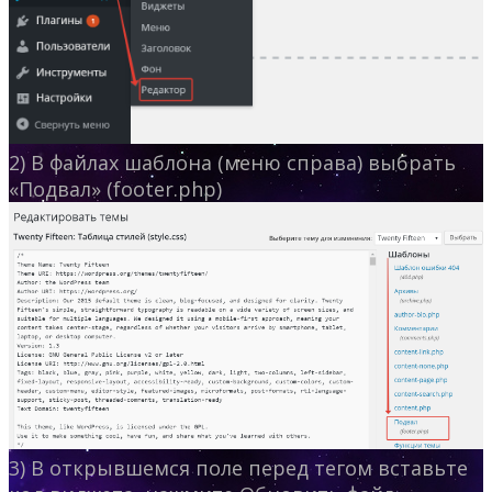
2) В файлах шаблона (меню справа) выбрать
«Подвал» (footer.php)
3) В открывшемся поле перед тегом вставьте