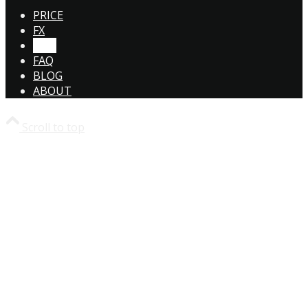
PRICE
FX
CTA!
FAQ
BLOG
ABOUT
Scroll to top