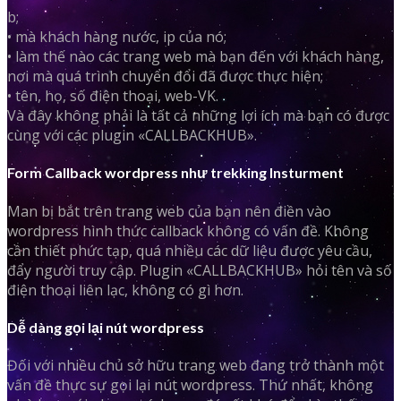
b;
• mà khách hàng nước, ip của nó;
• làm thế nào các trang web mà bạn đến với khách hàng,
nơi mà quá trình chuyển đổi đã được thực hiện;
• tên, họ, số điện thoại, web-VK.
Và đây không phải là tất cả những lợi ích mà bạn có được
cùng với các plugin «CALLBACKHUB».
Form Callback wordpress như trekking Insturment
Man bị bắt trên trang web của bạn nên điền vào
wordpress hình thức callback không có vấn đề. Không
cần thiết phức tạp, quá nhiều các dữ liệu được yêu cầu,
đẩy người truy cập. Plugin «CALLBACKHUB» hỏi tên và số
điện thoại liên lạc, không có gì hơn.
Dễ dàng gọi lại nút wordpress
Đối với nhiều chủ sở hữu trang web đang trở thành một
vấn đề thực sự gọi lại nút wordpress. Thứ nhất, không