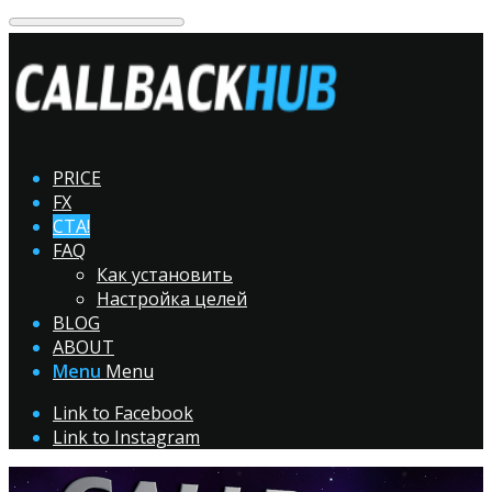
PRICE
FX
CTA!
FAQ
Как установить
Настройка целей
BLOG
ABOUT
Menu
Menu
Link to Facebook
Link to Instagram