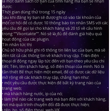
là một danh sách cơ bản của tính năng mà bạn sẽ nhận
được:
Thời gian dùng thử trong 15 ngày
Sau khi đăng ký bạn sẽ được ghi có vào tài khoản của
một cơ hội để có được 10 thông báo tin nhắn SMS với các
yêu cầu để gọi lại cho khách hàng và 20 tố về cấu hình
trong “”Vkontakte””. Nó sẽ là đủ để đánh giá hiệu quả
hoạt động của các plugin.
Tin nhắn tức thì
Chủ sở hữu phải ghi rõ thông tin liên lạc của bạn, mà sẽ
đến tất cả các thông tin về khách truy cập. Trên điện
thoại di động ngay lập tức đến với bạn theo yêu cầu chi
tiết: Tên, tên khách hàng, số điện thoại của mình. Nó là
cần thiết để thực hiện một email, để có được các dữ liệu
mở rộng về các khách truy cập, chẳng hạn như:
• một yêu cầu được thực hiện để bất kỳ trang nào của
trang web;
• mà khách hàng nước, ip của nó;
• làm thế nào các trang web mà bạn đến với khách hàng,
nơi mà quá trình chuyển đổi đã được thực hiện;
• tên, họ, số điện thoại, web-VK.