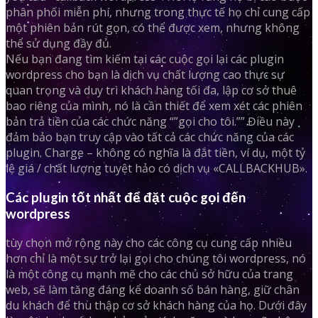
phân phối miễn phí, nhưng trong thực tế họ chỉ cung cấp
một phiên bản rút gọn, có thể được xem, nhưng không
thể sử dụng đầy đủ.
Nếu bạn đang tìm kiếm tại các cuộc gọi lại các plugin
wordpress cho bạn là dịch vụ chất lượng cao thực sự
quan trọng và duy trì khách hàng tối đa, lập cơ sở thuê
bao riêng của mình, nó là cần thiết để xem xét các phiên
bản trả tiền của các chức năng “”gọi cho tôi.”” Điều này
đảm bảo bạn truy cập vào tất cả các chức năng của các
plugin. Charge – không có nghĩa là đắt tiền, ví dụ, một tỷ
lệ giá / chất lượng tuyệt hảo có dịch vụ «CALLBACKHUB».
Các plugin tốt nhất để đặt cuộc gọi đến
wordpress
tùy chọn mở rộng này cho các công cụ cung cấp nhiều
hơn chỉ là một sự trở lại gọi cho chúng tôi wordpress, nó
là một công cụ mạnh mẽ cho các chủ sở hữu của trang
web, sẽ làm tăng đáng kể doanh số bán hàng, giữ chân
du khách để thu thập cơ sở khách hàng của họ. Dưới đây