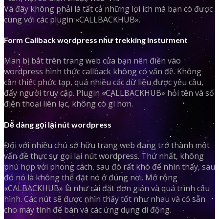
Và đây không phải là tất cả những lợi ích mà bạn có được
cùng với các plugin «CALLBACKHUB».
Form Callback wordpress như trekking Insturment
Man bị bắt trên trang web của bạn nên điền vào
wordpress hình thức callback không có vấn đề. Không
cần thiết phức tạp, quá nhiều các dữ liệu được yêu cầu,
đẩy người truy cập. Plugin «CALLBACKHUB» hỏi tên và số
điện thoại liên lạc, không có gì hơn.
Dễ dàng gọi lại nút wordpress
Đối với nhiều chủ sở hữu trang web đang trở thành một
vấn đề thực sự gọi lại nút wordpress. Thứ nhất, không
phù hợp với phong cách, sau đó rất khó để nhìn thấy, sau
đó nó là không thể đặt nó ở đúng nơi. Mở rộng
«CALBACKHUB» là như cài đặt đơn giản và quá trình cấu
hình. Các nút sẽ được nhìn thấy tốt như nhau và có sẵn
cho máy tính để bàn và các ứng dụng di động.