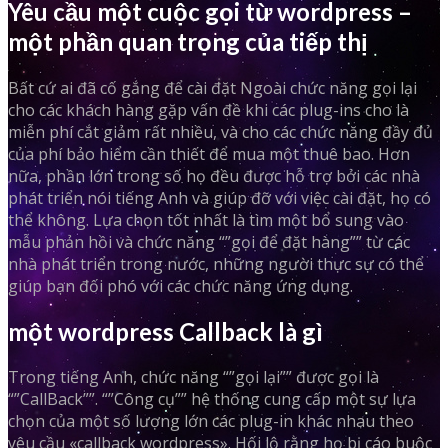
Yêu cầu một cuộc gọi từ wordpress –
một phần quan trọng của tiếp thị
Bất cứ ai đã cố gắng để cài đặt Ngoài chức năng gọi lại
cho các khách hàng gặp vấn đề khi các plug-ins cho là
miễn phí cắt giảm rất nhiều, và cho các chức năng đầy đủ
của phí bảo hiểm cần thiết để mua một thuê bao. Hơn
nữa, phần lớn trong số họ đều được hỗ trợ bởi các nhà
phát triển nói tiếng Anh và giúp đỡ với việc cài đặt, họ có
thể không. Lựa chọn tốt nhất là tìm một bổ sung vào
mẫu phản hồi và chức năng “”gọi để đặt hàng”” từ các
nhà phát triển trong nước, những người thực sự có thể
giúp bạn đối phó với các chức năng ứng dụng.
một wordpress Callback là gì
Trong tiếng Anh, chức năng “”gọi lại”” được gọi là
“”CallBack””. “”Công cụ”” hệ thống cung cấp một sự lựa
chọn của một số lượng lớn các plug-in khác nhau theo
yêu cầu «callback wordpress». Hối lộ rằng họ bị cáo buộc