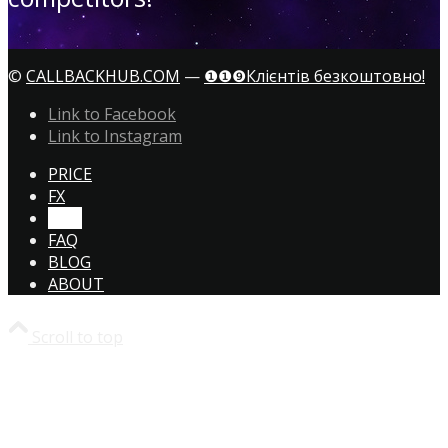
©
CALLBACKHUB.COM
—
❶❶❾Клієнтів безкоштовно!
Link to Facebook
Link to Instagram
PRICE
FX
CTA!
FAQ
BLOG
ABOUT
Scroll to top