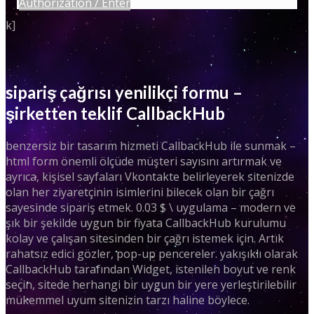
Authorization / Enter
k]
sipariş çağrısı yenilikçi formu –
şirketten teklif CallbackHub
benzersiz bir tasarım hizmeti CallbackHub ile sunmak –
html form önemli ölçüde müşteri sayısını artırmak ve
ayrıca, kişisel sayfaları Vkontakte belirleyerek sitenizde
olan her ziyaretçinin isimlerini bilecek olan bir çağrı
sayesinde sipariş etmek. 0.03 $ \ uygulama – modern ve
şık bir şekilde uygun bir fiyata CallbackHub kurulumu
kolay ve çalışan sitesinden bir çağrı istemek için. Artık
rahatsız edici gözler, pop-up pencereler. yakışıklı olarak
CallbackHub tarafından Widget, istenilen boyut ve renk
seçin, sitede herhangi bir uygun bir yere yerleştirilebilir
mükemmel uyum sitenizin tarzı haline böylece.