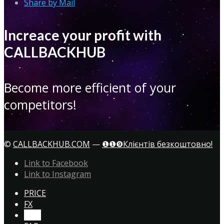
Share by Mail
Increace your profit with
CALLBACKHUB
Become more efficient of your
competitors!
©
CALLBACKHUB.COM
—
❶❶❾Клієнтів безкоштовно!
Link to Facebook
Link to Instagram
PRICE
FX
CTA!