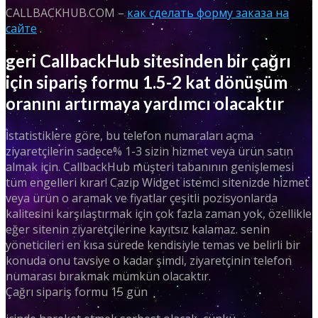
CALLBACKHUB.COM –
как сделать форму заказа на
сайте
.
geri CallbackHub sitesinden bir çağrı
için sipariş formu 1.5-2 kat dönüşüm
oranını artırmaya yardımcı olacaktır
İstatistiklere göre, bu telefon numaraları açma
ziyaretçilerin sadece% 1-3 sizin hizmet veya ürün satın
almak için. CallbackHub müşteri tabanının genişlemesi
tüm engelleri kırar! Cazip Widget istemci sitenizde hizmet
veya ürün o aramak ve fiyatlar çeşitli pozisyonlarda
kalitesini karşılaştırmak için çok fazla zaman yok, özellikle
eğer sitenin ziyaretçilerine kayıtsız kalamaz. senin
yöneticileri en kısa sürede kendisiyle temas ve belirli bir
konuda onu tavsiye o kadar şimdi, ziyaretçinin telefon
numarası bırakmak mümkün olacaktır.
Çağrı sipariş formu 15 gün