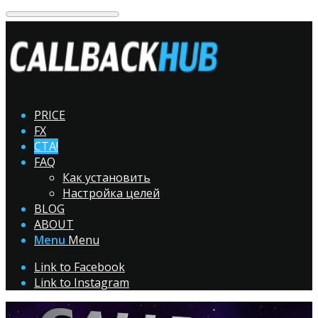
PRICE
FX
CTA!
FAQ
Как установить
Настройка целей
BLOG
ABOUT
Menu
Menu
Link to Facebook
Link to Instagram