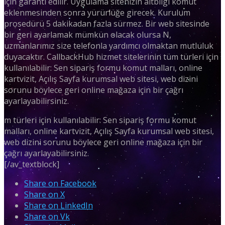
için garanti edilir. Uygulama sitenizin altbilgi komut
eklenmesinden sonra yürürlüğe girecek. Kurulum
prosedürü 5 dakikadan fazla sürmez. Bir web sitesinde
bir geri ayarlamak mümkün olacak olursa N,
uzmanlarımız size telefonla yardımcı olmaktan mutluluk
duyacaktır. CallbackHub hizmet sitelerinin tüm türleri için
kullanılabilir: Sen sipariş formu komut malları, online
kartvizit, Açılış Sayfa kurumsal web sitesi, web dizini
sorunu böylece geri online mağaza için bir çağrı
ayarlayabilirsiniz.
m türleri için kullanılabilir: Sen sipariş formu komut
malları, online kartvizit, Açılış Sayfa kurumsal web sitesi,
web dizini sorunu böylece geri online mağaza için bir
çağrı ayarlayabilirsiniz.
[/av_textblock]
Share on Facebook
Share on X
Share on LinkedIn
Share on Vk