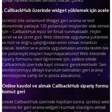
içinde hareket etmek serbest olacak, çünkü
, CallbackHub üzerinde widget yüklemek için acele
ücretsiz site ustavnovit Widget geri arama ve test
döneminde yaklaşık 120 potansiyel müşteriler elde etmek
için – CallbackHub eşsiz bir fırsat sunmaktadır. Hiçbir
ücret ve ek ücret gizli. Web sitesinde uygulama yüklemek
ve hızlı ve doğru çalıştığından emin olmak mümkün
olacak. telefon ve e-posta uygulamaları anında teslim tek
bir potansiyel müşteri kaçırmayacaksınız! Web sitesinde
sipariş formunu nasıl öğrenmek için, sadece sitede
CallbackHub üzerinde kayıt olmanız gerekmektedir. Sen
elemktronnuyu detaylı kurulum talimatları geri arama
teknolojisine sahip bir e-posta alacaksınız.
Online kaydol ve almak CallbackHub sipariş formu
komut geri
sitede CallbackHub üzerinde Kayıttan sonra, ücretsiz web
sitenize bir geri arama widget’ı kurmak olasılığını almak