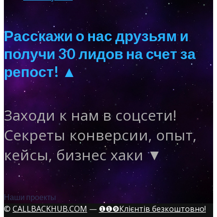
Расскажи о нас друзьям и
получи 30 лидов на счет за
репост! ▲
Заходи к нам в соцсети!
Секреты конверсии, опыт,
кейсы, бизнес хаки ▼
Наши проекты
©
CALLBACKHUB.COM
—
❶❶❾Клієнтів безкоштовно!