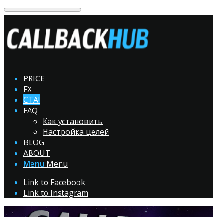
PRICE
FX
CTA!
FAQ
Как установить
Настройка целей
BLOG
ABOUT
Menu
Menu
Link to Facebook
Link to Instagram