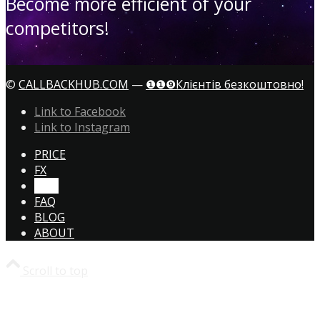
Become more efficient of your
competitors!
©
CALLBACKHUB.COM
—
❶❶❾Клієнтів безкоштовно!
Link to Facebook
Link to Instagram
PRICE
FX
CTA!
FAQ
BLOG
ABOUT
Scroll to top