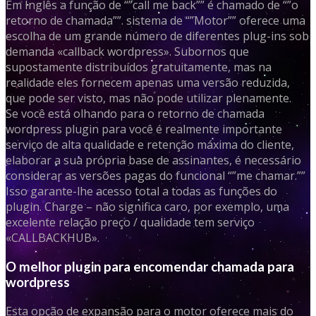
Em Inglês a função de “”call me back”” é chamado de “”o
retorno de chamada””. sistema de “”Motor”” oferece uma
escolha de um grande número de diferentes plug-ins sob
demanda «callback wordpress». Subornos que
supostamente distribuídos gratuitamente, mas na
realidade eles fornecem apenas uma versão reduzida,
que pode ser visto, mas não pode utilizar plenamente.
Se você está olhando para o retorno de chamada
wordpress plugin para você é realmente importante
serviço de alta qualidade e retenção máxima do cliente,
elaborar a sua própria base de assinantes, é necessário
considerar as versões pagas do funcional “”me chamar.””
Isso garante-lhe acesso total a todas as funções do
plugin. Charge – não significa caro, por exemplo, uma
excelente relação preço / qualidade tem serviço
«CALLBACKHUB».
O melhor plugin para encomendar chamada para
wordpress
Esta opção de expansão para o motor oferece mais do