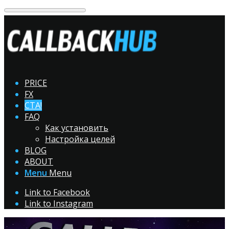
PRICE
FX
CTA!
FAQ
Как установить
Настройка целей
BLOG
ABOUT
Menu
Menu
Link to Facebook
Link to Instagram