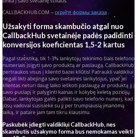
tinka į savo svetainę stiliaus.
CALLBACKHUB.COM –
скрипт формы заказа
.
Užsakyti forma skambučio atgal nuo
CallbackHub svetainėje padės padidinti
konversijos koeficientas 1,5-2 kartus
Pagal statistiką, tik 1-3% lankytojų tekinimo šiais telefono
numeriais įsigyti savo produktą ar paslaugą. CallbackHub
pertraukos visus į kliento bazei kliūtis! Patraukli valdikliui
negali likti abejinga savo svetainės lankytojus, ypač jei
klientas neturi daug laiko ieškoti paslaugą ar produktą jį į
savo puslapį ir palyginti kainas ir kokybę keletą pozicijų.
Dabar, lankytojas galės palikti savo telefono numerį, kad
jūsų vadovai susisiekė su jį per trumpiausią įmanomą
laiką, ir patarė jam tam tikru klausimu.
Paskubėk įdiegti valdikliui CallbackHub, nes
skambutis užsakymo forma bus nemokamas veikti