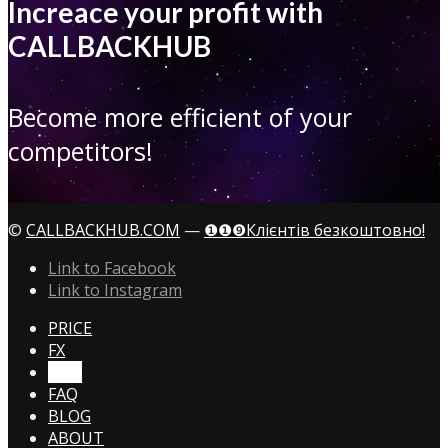
Increace your profit with
CALLBACKHUB
Become more efficient of your
competitors!
©
CALLBACKHUB.COM
—
❶❶❾Клієнтів безкоштовно!
Link to Facebook
Link to Instagram
PRICE
FX
CTA!
FAQ
BLOG
ABOUT