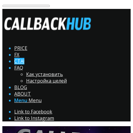
PRICE
FX
CTA!
FAQ
Как установить
Настройка целей
BLOG
ABOUT
Menu
Menu
Link to Facebook
Link to Instagram