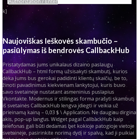
Authorization / Enter
k]
Naujoviškas Ieškovės skambučio –
pasiūlymas iš bendrovės CallbackHub
Pristatydamas jums unikalaus dizaino paslaugų
CallbackHub – html formą užsisakyti skambutį, kurios
dėka Jums bus gerokai padidinti klientų skaičių, be to,
žinoti pavadinimus kiekvienam lankytojui, kuris buvo
savo svetainėje nustatant asmeninius puslapius
Vkontakte. Modernus ir stilingas forma prašyti skambutį
iš svetainės CallbackHub lengva įdiegti ir veikia už
prieinamą kainą – 0,03 $ \ Application. Ne daugiau dirgina
akis, pop-up langus. Widget pagal CallbackHub kaip
telefonas gali būti dedamas bet kokioje patogioje vietoje
svetainėje, pasirinkite norimą dydį ir spalvą, kad ji puikiai