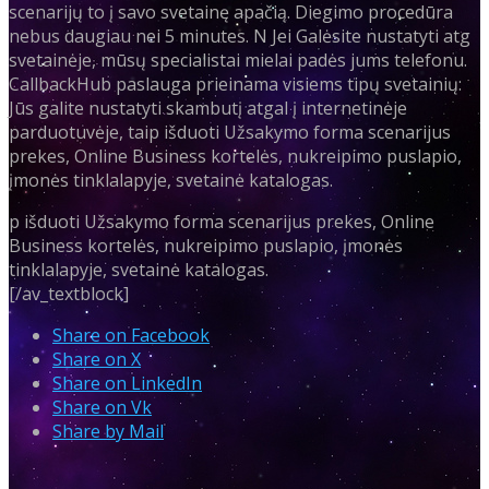
scenarijų to į savo svetainę apačią. Diegimo procedūra
nebus daugiau nei 5 minutes. N Jei Galėsite nustatyti atg
svetainėje, mūsų specialistai mielai padės jums telefonu.
CallbackHub paslauga prieinama visiems tipų svetainių:
Jūs galite nustatyti skambutį atgal į internetinėje
parduotuvėje, taip išduoti Užsakymo forma scenarijus
prekes, Online Business kortelės, nukreipimo puslapio,
įmonės tinklalapyje, svetainė katalogas.
p išduoti Užsakymo forma scenarijus prekes, Online
Business kortelės, nukreipimo puslapio, įmonės
tinklalapyje, svetainė katalogas.
[/av_textblock]
Share on Facebook
Share on X
Share on LinkedIn
Share on Vk
Share by Mail