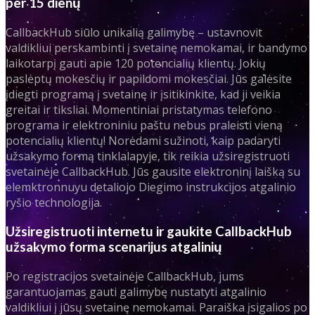
per 15 dienų
CallbackHub siūlo unikalią galimybę – ustavnovit
valdikliui perskambinti į svetainę nemokamai, ir bandymo
laikotarpį gauti apie 120 potencialių klientų. Jokių
paslėptų mokesčių ir papildomi mokesčiai. Jūs galėsite
įdiegti programą į svetainę ir įsitikinkite, kad ji veikia
greitai ir tiksliai. Momentiniai pristatymas telefono
programa ir elektroniniu paštu nebus praleisti vieną
potencialių klientų! Norėdami sužinoti, kaip padaryti
užsakymo formą tinklalapyje, tik reikia užsiregistruoti
svetainėje CallbackHub. Jūs gausite elektroninį laišką su
elemktronnuyu detaliojo Diegimo instrukcijos atgalinio
ryšio technologija.
Užsiregistruoti internetu ir gaukite CallbackHub
užsakymo forma scenarijus atgalinių
Po registracijos svetainėje CallbackHub, jums
garantuojamas gauti galimybę nustatyti atgalinio
valdikliui į jūsų svetainę nemokamai. Paraiška įsigalios po