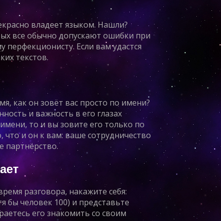
екрасно владеет языком. Нашли?
рых все обычно допускают ошибки при
у перфекционисту. Если вам удастся
ких текстов.
я, как он зовёт вас просто по имени?
ность и важность в его глазах
 имени, то и вы зовите его только по
 что и он к вам: ваше сотрудничество
е партнёрство.
вает
время разговора, накажите себя:
я бы человек 100) и представьте
ираетесь его знакомить со своим