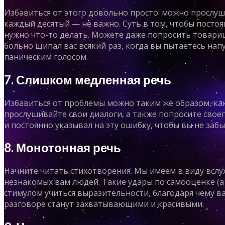
Избавиться от этого довольно просто: можно прослу
каждый десятый — не важно. Суть в том, чтобы постоя
нужно что-то делать. Можете даже попросить товарищ
больно щипал вас всякий раз, когда вы пытаетесь нап
паническим голосом.
7. Слишком медленная речь
Избавиться от проблемы можно таким же образом, ка
прослушивайте свои диалоги, а также попросите своег
и постоянно указывал на эту ошибку, чтобы вы не забы
8. Монотонная речь
Начните читать стихотворения. Мы имеем в виду вслух
незнакомых вам людей. Такие удары по самооценке (а 
стимулом учиться выразительности, благодаря чему в
разговоре станут захватывающими и красивыми.