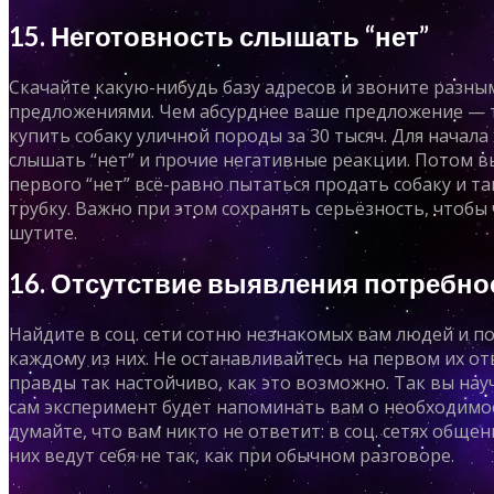
15. Неготовность слышать “нет”
Скачайте какую-нибудь базу адресов и звоните разны
предложениями. Чем абсурднее ваше предложение — т
купить собаку уличной породы за 30 тысяч. Для начала
слышать “нет” и прочие негативные реакции. Потом в
первого “нет” всё-равно пытаться продать собаку и та
трубку. Важно при этом сохранять серьёзность, чтобы
шутите.
16. Отсутствие выявления потребно
Найдите в соц. сети сотню незнакомых вам людей и по
каждому из них. Не останавливайтесь на первом их от
правды так настойчиво, как это возможно. Так вы нау
сам эксперимент будет напоминать вам о необходимо
думайте, что вам никто не ответит: в соц. сетях обще
них ведут себя не так, как при обычном разговоре.