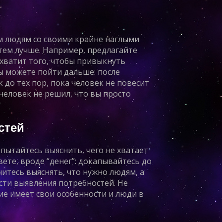
м людям со своими крайне наглыми
ем лучше. Например, предлагайте
 хватит того, чтобы привыкнуть
ы можете пойти дальше: после
к до тех пор, пока человек не повесит
 человек не решил, что вы просто
стей
пытайтесь выяснить, чего не хватает
вете, вроде “денег”: докапывайтесь до
читесь выяснять, что нужно людям, а
сти выявления потребностей. Не
ние имеет свои особенности и люди в