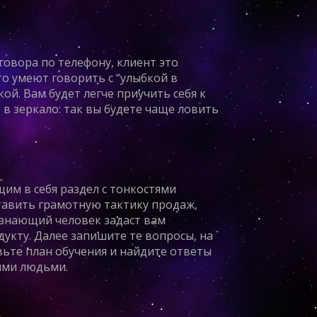
говора по телефону, клиент это
о умеют говорить с “улыбкой в
кой. Вам будет легче приучить себя к
 в зеркало: так вы будете чаще ловить
м в себя раздел с тонкостями
ставить грамотную тактику продаж,
знающий человек задаст вам
укту. Далее запишите те вопросы, на
вьте план обучения и найдите ответы
ими людьми.