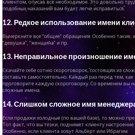
клиентом, описав всё необходимое. Это довольно труд
подобных наказаний вам будет легче исправиться.
12. Редкое использование имени кли
Вычеркните все “общие” обращения. Особенно такие, к
“девушка”, “женщина” и пр.
13. Неправильное произношение им
Скачайте себе сотню скороговорок, состоящих из слож
составьте самостоятельно. Каждый раз перед тем, как
проговорите каждую скороговорку. Со временем вы н
сложные имена.
14. Слишком сложное имя менеджер
Если продажи холодные (по вашей базе), то можно пр
Тот факт, что вы тёзки, поднимет клиенту настроение
Особенно, если клиента зовут Альберт или Ибрагим.