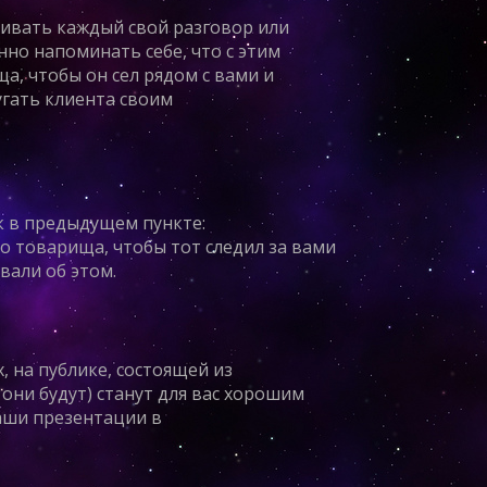
шивать каждый свой разговор или
нно напоминать себе, что с этим
а, чтобы он сел рядом с вами и
угать клиента своим
к в предыдущем пункте:
о товарища, чтобы тот следил за вами
вали об этом.
, на публике, состоящей из
они будут) станут для вас хорошим
аши презентации в