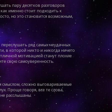
ушать пару десятков разговоров
 как именно стоит подходить к
осто, но это становится возможным,
 переслушать ряд самых неудачных
ти, в которой никто и никогда ничего
 отличной мотивацией станут плохие
ите свою самоуверенность.
ым смыслом, сложно выговариваемые
ух. Проще говоря, все те слова,
 не расслышаны.