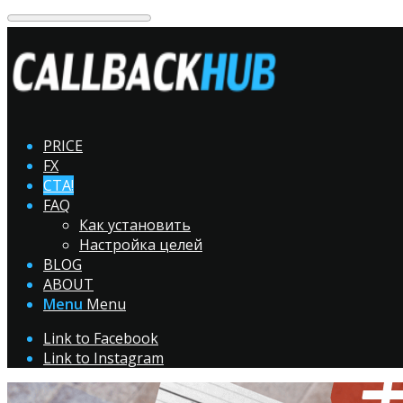
PRICE
FX
CTA!
FAQ
Как установить
Настройка целей
BLOG
ABOUT
Menu
Menu
Link to Facebook
Link to Instagram