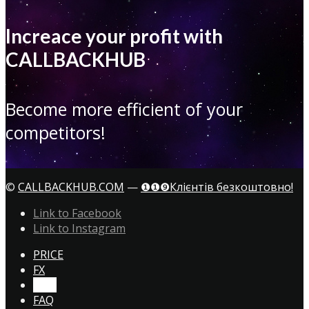
Increace your profit with
CALLBACKHUB
Become more efficient of your
competitors!
©
CALLBACKHUB.COM
—
❶❶❾Клієнтів безкоштовно!
Link to Facebook
Link to Instagram
PRICE
FX
CTA!
FAQ