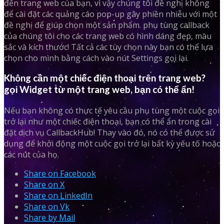
đến trang web của bạn, vì vậy chúng tôi đề nghị không
để cài đặt các quảng cáo pop-up gây phiền nhiễu với một
đề nghị để giúp chọn một sản phẩm. phụ tùng callback
của chúng tôi cho các trang web có hình dáng đẹp, màu
sắc và kích thước! Tất cả các tùy chọn này bạn có thể lựa
chọn cho mình bằng cách vào nút Settings gọi lại.
Không cần một chiếc điện thoại trên trang web?
gọi Widget từ một trang web, bạn có thể ẩn!
Nếu bạn không có thực tế yêu cầu phụ tùng một cuộc gọi
trở lại như một chiếc điện thoại, bạn có thể ẩn trong cài
đặt dịch vụ CallbackHub! Thay vào đó, nó có thể được sử
dụng để khởi động một cuộc gọi trở lại bất kỳ yếu tố hoặc
các nút của họ.
Share on Facebook
Share on X
Share on LinkedIn
Share on Vk
Share by Mail