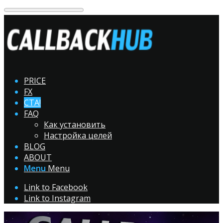
PRICE
FX
CTA!
FAQ
Как установить
Настройка целей
BLOG
ABOUT
Menu
Menu
Link to Facebook
Link to Instagram