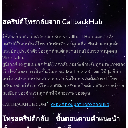
สคริปต์โทรกลับจาก CallbackHub
ใช้สิ่งอำนวยความสะดวกบริการ CallbackHub และติดตั้ง
สคริปต์ในเว็บไซต์โทรกลับทันทีของคุณเพื่อเพิ่มจำนวนลูกค้า
และบัตรประจำตัวของลูกค้าแต่ละรายโดยใช้เพจส่วนบุคคล
Vkontakte!
ยูนิเวอร์แซรูปแบบสคริปต์โทรกลับเหมาะสำหรับทุกประเภทของ
เว็บไซต์และการเพิ่มขึ้นในการแปลง 1.5-2 ครั้งโดยใช้ปุ่มที่น่า
สนใจ หลังจากที่ประสบความสำเร็จในการติดตั้งสคริปต์โทร
กลับจะช่วยให้ดาวน์โหลดสถิติสำหรับเว็บไซต์และวิเคราะห์ราย
ละเอียดของจำนวนลูกค้าที่มีศักยภาพของคุณ
CALLBACKHUB.COM –
скрипт обратного звонка
.
โทรสคริปต์กลับ – ขั้นตอนตามคำแนะนำ