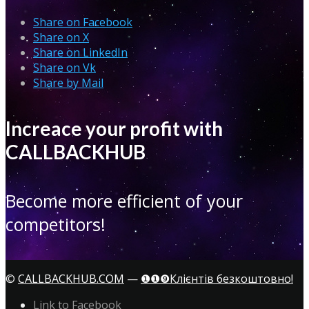
Share on Facebook
Share on X
Share on LinkedIn
Share on Vk
Share by Mail
Increace your profit with
CALLBACKHUB
Become more efficient of your
competitors!
©
CALLBACKHUB.COM
—
❶❶❾Клієнтів безкоштовно!
Link to Facebook