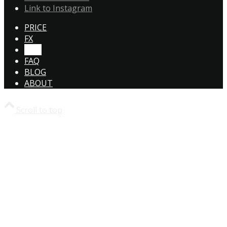
Link to Instagram
PRICE
FX
CTA!
FAQ
BLOG
ABOUT
Scroll to top