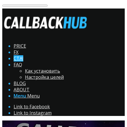
PRICE
FX
CTA!
FAQ
Как установить
Настройка целей
BLOG
ABOUT
Menu
Menu
Link to Facebook
Link to Instagram