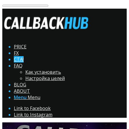
PRICE
FX
CTA!
FAQ
Как установить
Настройка целей
BLOG
ABOUT
Menu
Menu
Link to Facebook
Link to Instagram