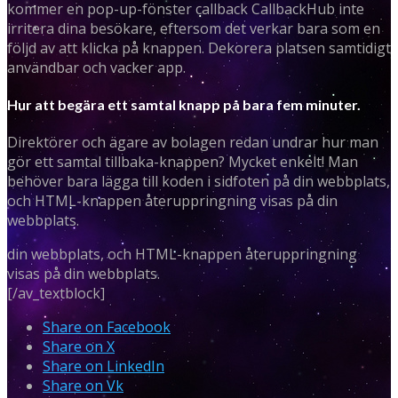
kommer en pop-up-fönster callback CallbackHub inte
irritera dina besökare, eftersom det verkar bara som en
följd av att klicka på knappen. Dekorera platsen samtidigt
användbar och vacker app.
Hur att begära ett samtal knapp på bara fem minuter.
Direktörer och ägare av bolagen redan undrar hur man
gör ett samtal tillbaka-knappen? Mycket enkelt! Man
behöver bara lägga till koden i sidfoten på din webbplats,
och HTML-knappen återuppringning visas på din
webbplats.
din webbplats, och HTML-knappen återuppringning
visas på din webbplats.
[/av_textblock]
Share on Facebook
Share on X
Share on LinkedIn
Share on Vk