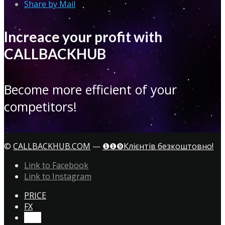
Share by Mail
Increace your profit with
CALLBACKHUB
Become more efficient of your
competitors!
©
CALLBACKHUB.COM
—
❶❶❾Клієнтів безкоштовно!
Link to Facebook
Link to Instagram
PRICE
FX
CTA!