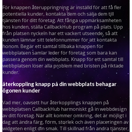
För knappen återuppringning är inställd för att få fler
potentiella kunder, kontakta dem och sälja dem till
tjänsten för ditt företag. Att fånga uppmärksamheten
hos kunden, ställa CallbackHub program på plats. Upp
från platsen nyckeln har ett vackert utseende, så att
kunden lämnar sitt telefonnummer för att kontakta
honom. Begär ett samtal tillbaka knappen för
webbplatsen samlar leder för företag som bara kan
passera genom din webbplats. Knapp för ett samtal till
webbplatsen löser alla problem med bristen på riktade
kunder.
återkoppling knapp på din webbplats behagar
ögonen kunder
Vad mer, oavsett hur återkopplings knappen på
webbplatsen CallbackHub harmoniskt gå in webbdesign
av ditt företag. När allt kommer omkring, det är möjligt i
dag att ändra färg, form, storlek och även placeringen av
widgeten enligt din smak. Till skillnad från andra tjänster,