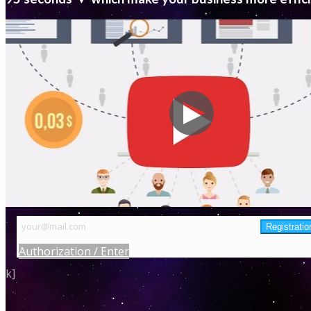
Authorization / Enter
k]