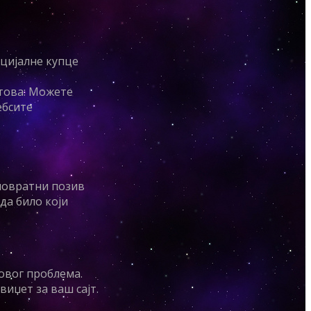
нцијалне купце
јтова: Можете
ебсите
 повратни позив
да било који
овог проблема.
иџет за ваш сајт.