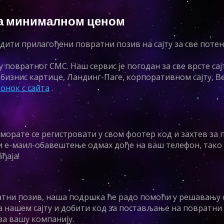
 на минималном ценом
дити прилагођени повратни позив на сајту за све поте
у повратног СМС. Наш сервис је погодан за све врсте са
бизнис картице, Ландинг-Паге, корпоративном сајту, В
онок с сайта
.
, морате се регистровати у свом фоотер код и захтев за
и е-маил-обавештење одмах дође на ваш телефон, тако 
ђаја!
ратни позив, наша подршка ће радо помоћи у решавању 
а нашем сајту и добити код за постављање на повратни в
за вашу компанију.