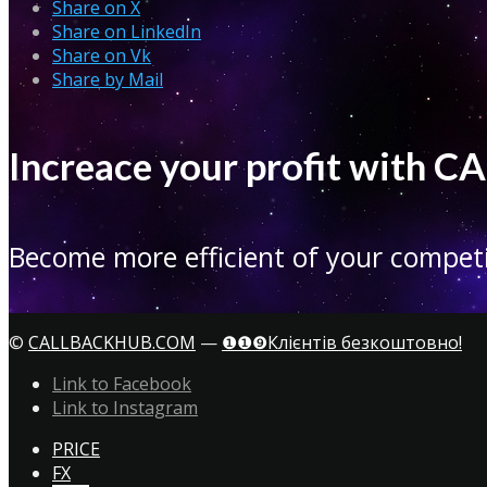
Share on X
Share on LinkedIn
Share on Vk
Share by Mail
Increace your profit with
Become more efficient of your competi
©
CALLBACKHUB.COM
—
❶❶❾Клієнтів безкоштовно!
Link to Facebook
Link to Instagram
PRICE
FX