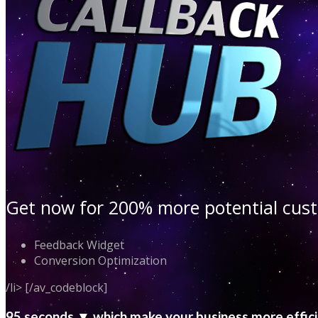
Get now for 200% more potential cu
Feedback Widget
Conversion Optimization
/li> [/av_codeblock]
95 seconds ▼ which make your business more effic