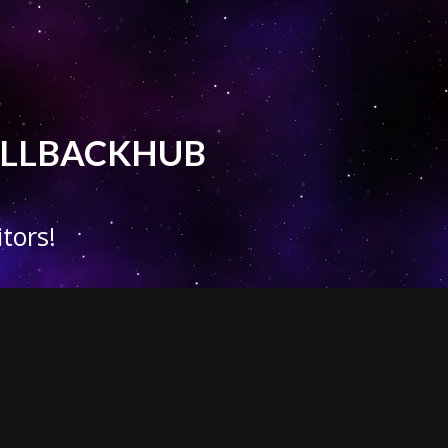
 CALLBACKHUB
tors!