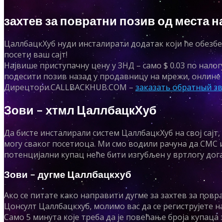
захтев за повратни позив од места
ЦаллбацкХуб нуди инсталирати додатак који ће обезбе
посети ваш сајт!
Највише приступачну цену у ЗНД – само $ 0.03 по налог
подесити позив назад у продавницу на мрежи, онлине 
Дирецтори.CALLBACKHUB.COM –
заказать обратный зв
Зови – хтмл ЦаллбацкХуб
Да бисте инсталирали систем ЦаллбацкХуб на свој сајт
могу сваког посетиоца. Ми смо водили рачуна да СМС 
потенцијални купац неће бити изгубљен у вртлогу дога
Зови – дугме Цаллбацкхуб
Ако се питате како направити дугме за захтев за пов
Цонсулт Цаллбацкхуб, молимо вас да се региструјете н
Само 5 минута које треба да је повећање броја купаца 