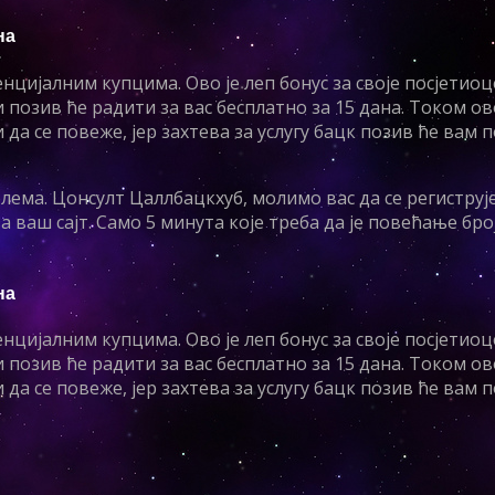
на
цијалним купцима. Ово је леп бонус за своје посјетиоце
позив ће радити за вас бесплатно за 15 дана. Током ов
да се повеже, јер захтева за услугу бацк позив ће вам
ема. Цонсулт Цаллбацкхуб, молимо вас да се региструј
 ваш сајт. Само 5 минута које треба да је повећање бро
на
цијалним купцима. Ово је леп бонус за своје посјетиоце
позив ће радити за вас бесплатно за 15 дана. Током ов
да се повеже, јер захтева за услугу бацк позив ће вам