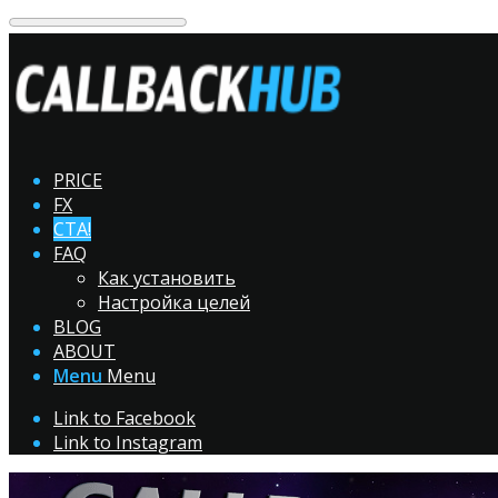
PRICE
FX
CTA!
FAQ
Как установить
Настройка целей
BLOG
ABOUT
Menu
Menu
Link to Facebook
Link to Instagram