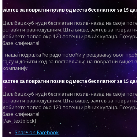
захтев за повратни позив од места бесплатног за 15 да
Цаллбацкхуб нуди бесплатан позив-назад на своје потен
оставити равнодушним. Шта више, захтев за повратни 
добићете топло око 120 потенцијалних купаца. Пожури 
базе клијената!
, наша подршка ће радо помоћи у решавању овог пробл
сајту и добити код за постављање на повратни виџет за
компанију.
захтев за повратни позив од места бесплатног за 15 да
Цаллбацкхуб нуди бесплатан позив-назад на своје потен
оставити равнодушним. Шта више, захтев за повратни 
добићете топло око 120 потенцијалних купаца. Пожури 
базе клијената!
[/av_textblock]
Share on Facebook