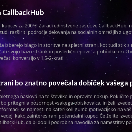
ja CallbackHub
 več kupcev za 200%! Zaradi edinstvene zasnove CallbackHub, n
 tudi razširiti področje delovanja na socialnih omrežjih z u
 izberejo blago in storitve na spletni strani, kot tudi stik z 
čati svojo bazo strank in posledično poveča prihodke družbe
ečati konverzijo v 1,5-2-krat!
strani bo znatno povečala dobiček vašega 
letnega naslova na te številke in opravite nakup. Pokličite
bo pritegnila pozornost vsakega obiskovalca, in želi izvedet
informacij se namesti na katerikoli gumb motivacijsko na vaši
vedel, kako zainteresirani potencialni kupec. Če želite izvede
i CallbackHub, da bi dobili podrobna navodila za namestitev po