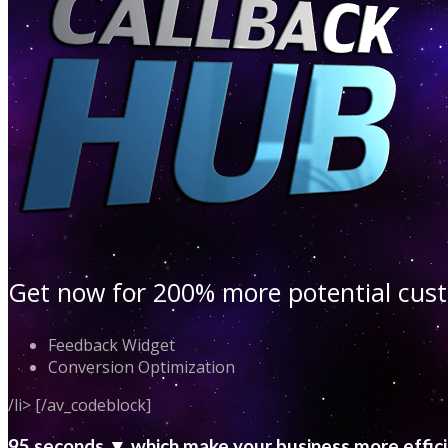
Get now for 200% more potential cu
Feedback Widget
Conversion Optimization
/li> [/av_codeblock]
95 seconds ▼ which make your business more effic