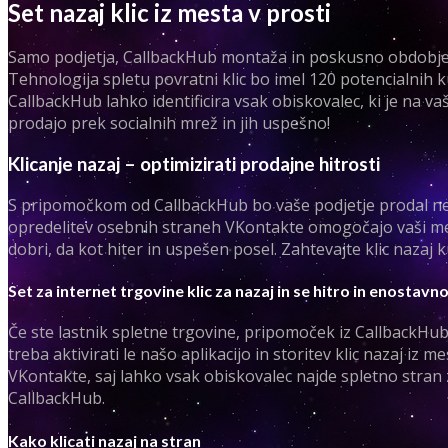
Set nazaj klic iz mesta v prosti
Samo podjetja, CallbackHub montaža in poskusno obdobj
Tehnologija spletu povratni klic bo imel 120 potencialnih
CallbackHub lahko identificira vsak obiskovalec, ki je na v
prodajo prek socialnih mrež in jih uspešno!
Klicanje nazaj – optimizirati prodajne hitrosti
S pripomočkom od CallbackHub bo vaše podjetje prodal nekaj
opredelitev osebnih straneh VKontakte omogočajo vaši mened
dobri, da kot hiter in uspešen posel. Zahtevajte klic nazaj k
Set za internet trgovine klic za nazaj in se hitro in enostavn
Če ste lastnik spletne trgovine, pripomoček iz CallbackHub 
treba aktivirati le našo aplikacijo in storitev klic nazaj iz
VKontakte, saj lahko vsak obiskovalec najde spletno stran 
CallbackHub.
Kako klicati nazaj na stran