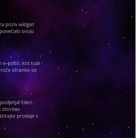
za poziv widget
 povečalo svojo
 e-pošti, kot tudi
Vroče stranke so
 podjetja! Eden
k storitev
zirajte prodaje s