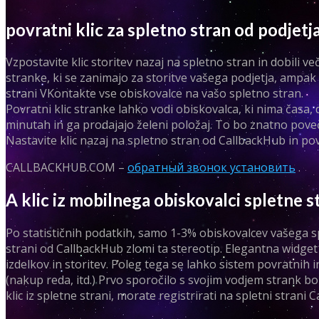
povratni klic za spletno stran od podjet
Vzpostavite klic storitev nazaj na spletno stran in dobili
stranke, ki se zanimajo za storitve vašega podjetja, ampak
strani VKontakte vse obiskovalce na vašo spletno stran.
Povratni klic stranke lahko vodi obiskovalca, ki nima časa, da
minutah in ga prodajajo želeni položaj. To bo znatno pove
Nastavite klic nazaj na spletno stran od CallbackHub in pov
CALLBACKHUB.COM –
обратный звонок установить
.
A klic iz mobilnega obiskovalci spletne 
Po statističnih podatkih, samo 1-3% obiskovalcev vašega sp
strani od CallbackHub zlomi ta stereotip. Elegantna widget 
izdelkov in storitev. Poleg tega se lahko sistem povratnih 
(nakup reda, itd.) Prvo sporočilo s svojim vodjem strank bo 
klic iz spletne strani, morate registrirati na spletni stran