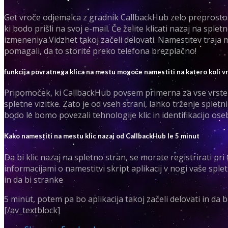
Get vroče odjemalca z gradnik CallbackHub zelo preprosto. Ed
ki bodo prišli na svoj e-mail. Če želite klicati nazaj na sple
izmeneniya.Vidzhet takoj začeli delovati. Namestitev traja
pomagali, da to storite preko telefona brezplačno!
funkcija povratnega klica na mestu mogoče namestiti na katero koli v
Pripomoček, ki CallbackHub povsem primerna za vse vrste spl
spletne vizitke. Zato je od vseh strani, lahko trženje spletn
bodo le bomo povezali tehnologije klic in identifikacijo os
Kako namestiti na mestu klic nazaj od CallbackHub le 5 minut
Da bi klic nazaj na spletno stran, se morate registrirati pr
informacijami o namestitvi skript aplikacij v nogi vaše sple
in da bi stranke
5 minut, potem pa bo aplikacija takoj začeli delovati in da 
[/av_textblock]