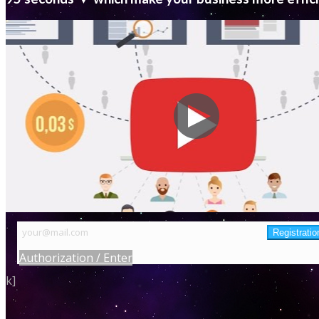
Authorization / Enter
k]