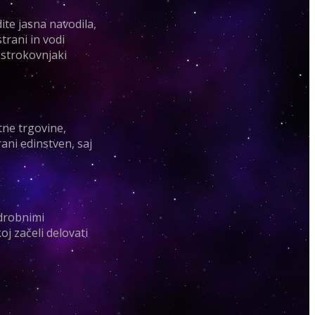
ite jasna navodila,
strani in vodi
 strokovnjaki
tne trgovine,
rani edinstven, saj
odrobnimi
oj začeli delovati