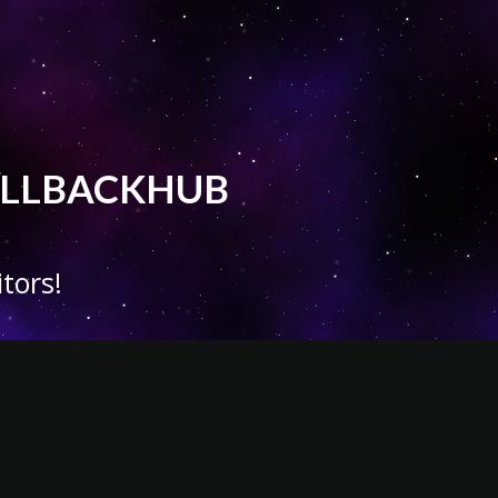
 CALLBACKHUB
tors!