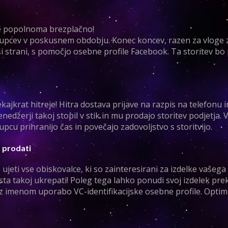
e popolnoma brezplačno!
 kupcev v poskusnem obdobju. Konec koncev, razen za vloge 
aši strani, s pomočjo osebne profile Facebook. Ta storitev bo
krat hitreje! Hitra dostava prijave na razpis na telefonu in
žerji takoj stopil v stik in mu prodajo storitev podjetja. 
upcu prihranijo čas in povečajo zadovoljstvo s storitvijo.
o prodati
ujeti vse obiskovalce, ki so zainteresirani za izdelke vašega
 mesta takoj ukrepati! Poleg tega lahko ponudi svoj izdelek pre
z imenom uporabo VC-identifikacijske osebne profile. Optimi