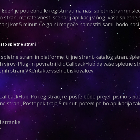
en je potrebno le registrirati na naši spletni strani in sled
tno stran, morate vnesti scenarij aplikacij v nogi vaše spletne 
 manj kot 5 minut. Če ga ni mogoče namestiti sami, bodo naši
rsto spletne strani
etne strani in platforme: ciljne strani, katalog stran, sple
ih virov. Plug-in povratni klic CallbackHub da vaše spletne st
ebnih strani VKontakte vseh obiskovalcev.
i CallbackHub. Po registraciji e-pošte bodo prejeli pismo s p
tne strani. Postopek traja 5 minut, potem pa bo aplikacija tak
bi stranke