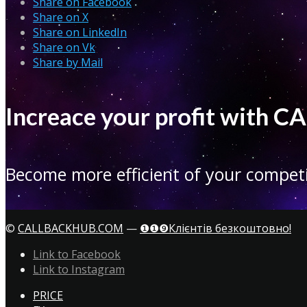
Share on Facebook
Share on X
Share on LinkedIn
Share on Vk
Share by Mail
Increace your profit with
Become more efficient of your competi
©
CALLBACKHUB.COM
—
❶❶❾Клієнтів безкоштовно!
Link to Facebook
Link to Instagram
PRICE