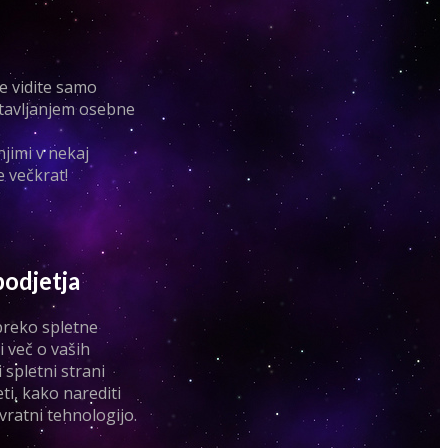
e vidite samo
gotavljanjem osebne
njimi v nekaj
 večkrat!
podjetja
 preko spletne
i več o vaših
 spletni strani
ti, kako narediti
vratni tehnologijo.