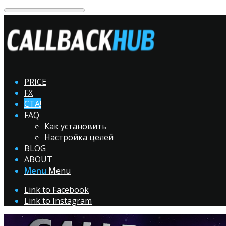
PRICE
FX
CTA!
FAQ
Как установить
Настройка целей
BLOG
ABOUT
Menu
Menu
Link to Facebook
Link to Instagram