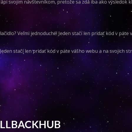
pi svojim návštevníkom, pretože sa zdá iba ako výsledok kli
ť tlačidlo? Veľmi jednoduché! Jeden stačí len pridať kód v pät
 Jeden stačí len pridať kód v päte vášho webu a na svojich st
 CALLBACKHUB