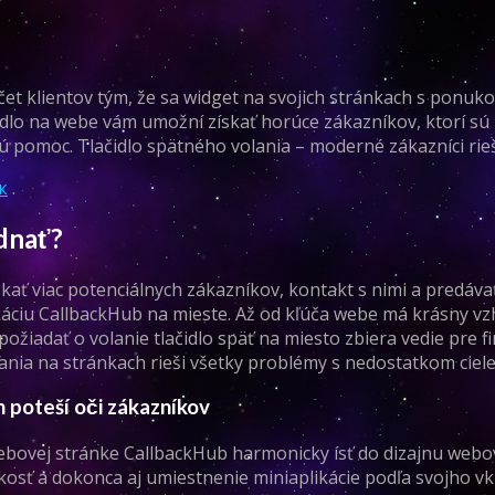
čet klientov tým, že sa widget na svojich stránkach s ponuko
lačidlo na webe vám umožní získať horúce zákazníkov, ktorí sú
ú pomoc. Tlačidlo spätného volania – moderné zákazníci rie
к
.
ednať?
kať viac potenciálnych zákazníkov, kontakt s nimi a predávať
ikáciu CallbackHub na mieste. Až od kľúča webe má krásny vz
požiadať o volanie tlačidlo späť na miesto zbiera vedie pre f
lania na stránkach rieši všetky problémy s nedostatkom ciel
h poteší oči zákazníkov
 webovej stránke CallbackHub harmonicky ísť do dizajnu webo
ľkosť a dokonca aj umiestnenie miniaplikácie podľa svojho vk