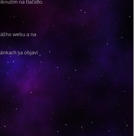
knutím na tlačidlo.
e vášho webu a na
ránkach sa objaví