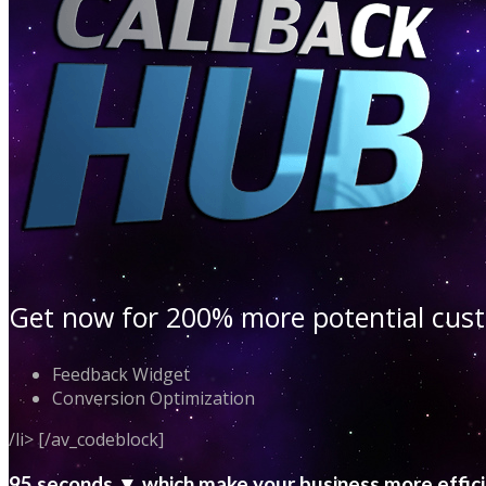
Get now for 200% more potential cu
Feedback Widget
Conversion Optimization
/li> [/av_codeblock]
95 seconds ▼ which make your business more effic