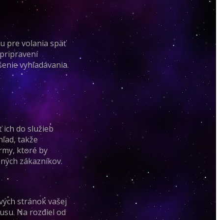
u pre volania späť
 pripravení
šenie vyhľadávania.
 ich do služieb
hľad, takže
irmy, ktoré by
ených zákazníkov.
vých stránok vašej
usu. Na rozdiel od