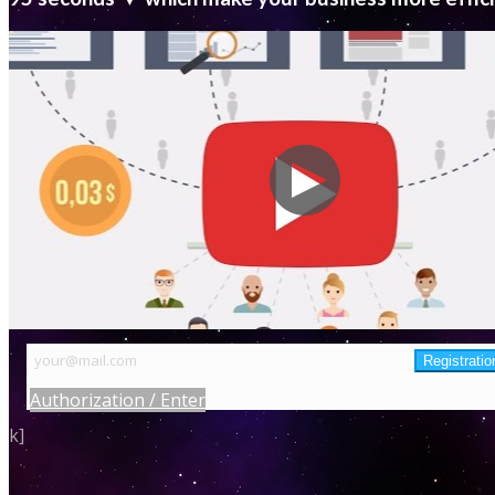
Authorization / Enter
k]