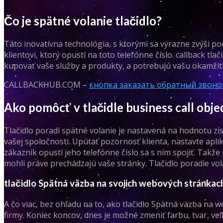
Čo je spätné volanie tlačidlo?
Táto inovatívna technológia, s ktorými sa výrazne zvýši po
klientovi, ktorý opustí na toto telefónne číslo. callback t
kupovať vaše služby a produkty, a potrebujú vašu okamžit
CALLBACKHUB.COM –
кнопка заказать обратный звоно
Ako pomôcť v tlačidle business call obj
Tlačidlo poradí spätné volanie je nastavená na hodnotu zís
vašej spoločnosti. Upútať pozornosť klienta, nastavte apl
zákazník opustí jeho telefónne číslo sa s ním spojiť. Takže 
mohli práve prechádzajú vaše stránky. Tlačidlo poradie vo
tlačidlo Spätná väzba na svojich webových stránkac
A čo viac, bez ohľadu na to, ako tlačidlo Spätná väzba na
firmy. Koniec koncov, dnes je možné zmeniť farbu, tvar, ve