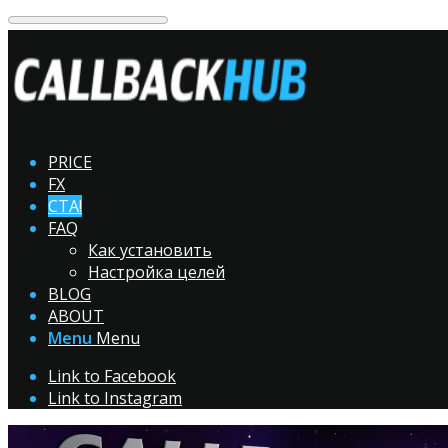
PRICE
FX
CTA!
FAQ
Как установить
Настройка целей
BLOG
ABOUT
Menu
Menu
Link to Facebook
Link to Instagram