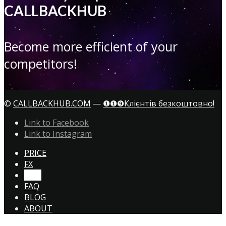
CALLBACKHUB
Become more efficient of your
competitors!
©
CALLBACKHUB.COM
—
❶❶❾Клієнтів безкоштовно!
Link to Facebook
Link to Instagram
PRICE
FX
CTA!
FAQ
BLOG
ABOUT