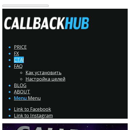
PRICE
FX
CTA!
FAQ
Как установить
Настройка целей
BLOG
ABOUT
Menu
Menu
Link to Facebook
Link to Instagram