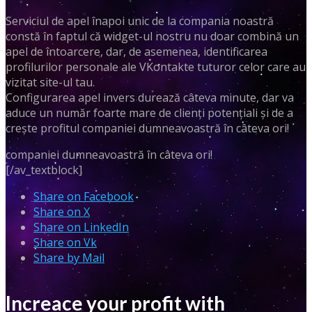
Serviciul de apel înapoi unic de la compania noastră
constă în faptul că widget-ul nostru nu doar combină un
apel de întoarcere, dar, de asemenea, identificarea
profilurilor personale ale VKontakte tuturor celor care au
vizitat site-ul tau.
Configurarea apel invers durează câteva minute, dar va
aduce un număr foarte mare de clienți potențiali și de a
crește profitul companiei dumneavoastră în câteva ori!
companiei dumneavoastră în câteva ori!
[/av_textblock]
Share on Facebook
Share on X
Share on LinkedIn
Share on Vk
Share by Mail
Increace your profit with