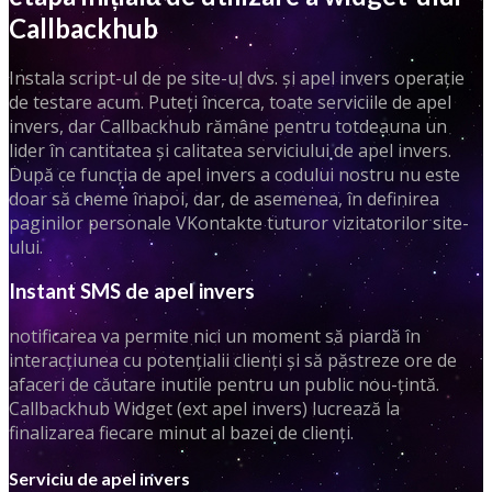
Callbackhub
Instala script-ul de pe site-ul dvs. și apel invers operație
de testare acum. Puteți încerca, toate serviciile de apel
invers, dar Callbackhub rămâne pentru totdeauna un
lider în cantitatea și calitatea serviciului de apel invers.
După ce funcția de apel invers a codului nostru nu este
doar să cheme înapoi, dar, de asemenea, în definirea
paginilor personale VKontakte tuturor vizitatorilor site-
ului.
Instant SMS de apel invers
notificarea va permite nici un moment să piardă în
interacțiunea cu potențialii clienți și să păstreze ore de
afaceri de căutare inutile pentru un public nou-țintă.
Callbackhub Widget (ext apel invers) lucrează la
finalizarea fiecare minut al bazei de clienți.
Serviciu de apel invers