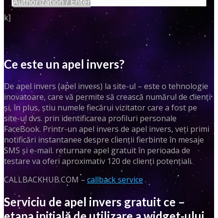
Authorization / Enter
k]
Ce este un apel invers?
De apel invers (apel invers) la site-ul – este o tehnologie
inovatoare, care vă permite să crească numărul de clienți
și, în plus, știu numele fiecărui vizitator care a fost pe
site-ul dvs. prin identificarea profiluri personale
FaceBook. Printr-un apel invers de apel invers, veți primi
notificări instantanee despre clienții fierbinte în mesaje
SMS și e-mail. returnare apel gratuit în perioada de
testare va oferi aproximativ 120 de clienți potențiali.
CALLBACKHUB.COM –
callback service
.
Serviciu de apel invers gratuit ce –
etapa inițială de utilizare a widget-ului