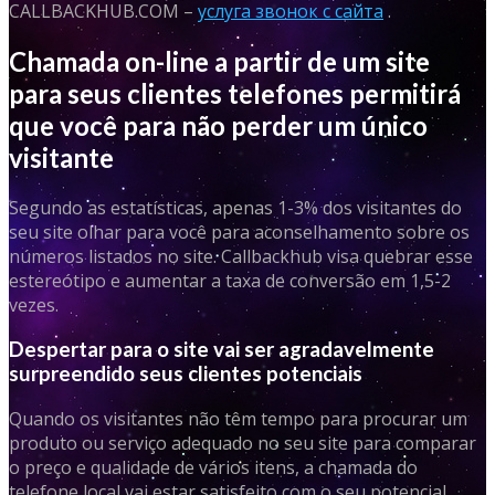
CALLBACKHUB.COM –
услуга звонок с сайта
.
Chamada on-line a partir de um site
para seus clientes telefones permitirá
que você para não perder um único
visitante
Segundo as estatísticas, apenas 1-3% dos visitantes do
seu site olhar para você para aconselhamento sobre os
números listados no site. Callbackhub visa quebrar esse
estereótipo e aumentar a taxa de conversão em 1,5-2
vezes.
Despertar para o site vai ser agradavelmente
surpreendido seus clientes potenciais
Quando os visitantes não têm tempo para procurar um
produto ou serviço adequado no seu site para comparar
o preço e qualidade de vários itens, a chamada do
telefone local vai estar satisfeito com o seu potencial