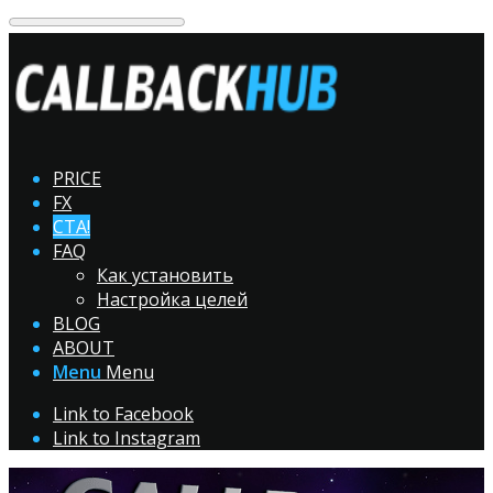
PRICE
FX
CTA!
FAQ
Как установить
Настройка целей
BLOG
ABOUT
Menu
Menu
Link to Facebook
Link to Instagram