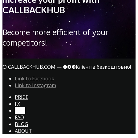
CALLBACKHUB
Become more efficient of your
competitors!
©
CALLBACKHUB.COM
—
❶❶❾Клієнтів безкоштовно!
Link to Facebook
Link to Instagram
PRICE
FX
CTA!
FAQ
BLOG
ABOUT