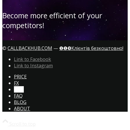
Become more efficient of your
competitors!
©
CALLBACKHUB.COM
—
❶❶❾Клієнтів безкоштовно!
Link to Facebook
Link to Instagram
PRICE
FX
CTA!
FAQ
BLOG
ABOUT
Scroll to top