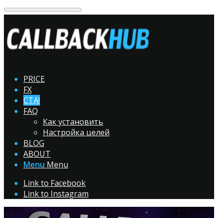
PRICE
FX
CTA!
FAQ
Как установить
Настройка целей
BLOG
ABOUT
Menu
Menu
Link to Facebook
Link to Instagram