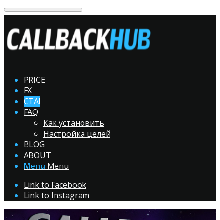
PRICE
FX
CTA!
FAQ
Как установить
Настройка целей
BLOG
ABOUT
Menu
Menu
Link to Facebook
Link to Instagram