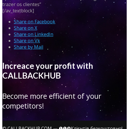
trazer os clientes”
[/av_textblock]
Share on Facebook
Share on X
Share on LinkedIn
Share on Vk
Share by Mail
Increace your profit with
CALLBACKHUB
Become more efficient of your
competitors!
©
CALLBACKHUB.COM
—
❶❶❾Клієнтів безкоштовно!