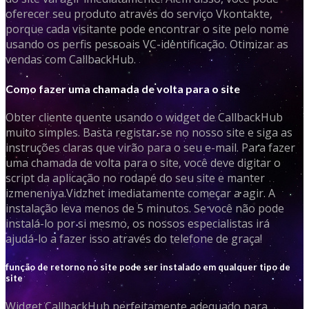
oferecer seu produto através do serviço Vkontakte,
porque cada visitante pode encontrar o site pelo nome
usando os perfis pessoais VC-identificação. Otimizar as
vendas com CallbackHub.
Como fazer uma chamada de volta para o site
Obter cliente quente usando o widget de CallbackHub
muito simples. Basta registar-se no nosso site e siga as
instruções claras que virão para o seu e-mail. Para fazer
uma chamada de volta para o site, você deve digitar o
script da aplicação no rodapé do seu site e manter
izmeneniya.Vidzhet imediatamente começar a agir. A
instalação leva menos de 5 minutos. Se você não pode
instalá-lo por si mesmo, os nossos especialistas irá
ajudá-lo a fazer isso através do telefone de graça!
função de retorno no site pode ser instalado em qualquer tipo de
site
Widget CallbackHub perfeitamente adequado para