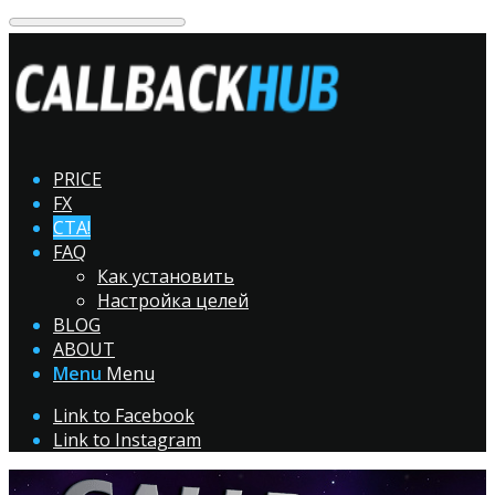
PRICE
FX
CTA!
FAQ
Как установить
Настройка целей
BLOG
ABOUT
Menu
Menu
Link to Facebook
Link to Instagram