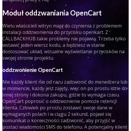
Moduł oddzwaniania OpenCart
Wielu właścicieli witryn mają do czynienia z problemem
instalacji oddzwonienia do przycisku openkart. Z
CALLBACKHUB takie problemy nie pojawią. Trzeba tylko
wstawić jeden wiersz kodu, a będziesz w stanie
dostosować układ, wizualne wyświetlanie przycisków na
swojej stronie projektu.
oddzwonienie OpenCart
Nie każdy klient nie od razu zadzwonić do menedżera lub
w momencie, każdy jest zajęty, więc on po prostu idzie do
innej strony i dokona zakupu, gdzie to wymaga czasu.
OpenCart poprosić o oddzwonienie pomoże retencji
klienta. Człowiek po prostu zostawić swoje dane w
wymaganych polach i w ciągu 2 sekund, pojawi się
komunikat o konieczności zadzwonić, aby przyjść w
postaci wiadomości SMS do telefonu. A potencjalny klient