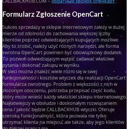
CALLBACKHUB.COM –
обратный звонок опенкарт
.
Formularz Zgłoszenie OpenCart
Sukces sprzedaży w sklepie internetowym zależy w dużej
mierze od zdolności do zachowania większej liczby
klientów poprzez odwiedzających kupujących możliwe.
Aby to zrobić, należy użyć różnych narzędzi, ale forma
zwrotna OpenCart powinien być obowiązkowy dodatek.
To pozwoli odwiedzającym wątpić zadawać właściwe
pytania i dokonać zakupu w wyniku.
W sieci można znaleźć wiele różni się w swej
funkcjonalności i kosztów wtyczek dla realizacji OpenCart
formularza zwrotnego. Problem z większości z nich w
złożonym otoczeniu, potrzeba przepisać część kodu,
który może wnieść każdy właściciel sklepu internetowego.
Najłatwiejszy w obsłudze i doskonałym rozwiązaniem
cena / jakość będzie CALLBACKHUB wtyczki. Oferuje
szeroką funkcjonalność, która pozwala nie tylko
utrzymać klienta na miejscu, ale także, aby jego klientów
do dalszej pracy z nią.