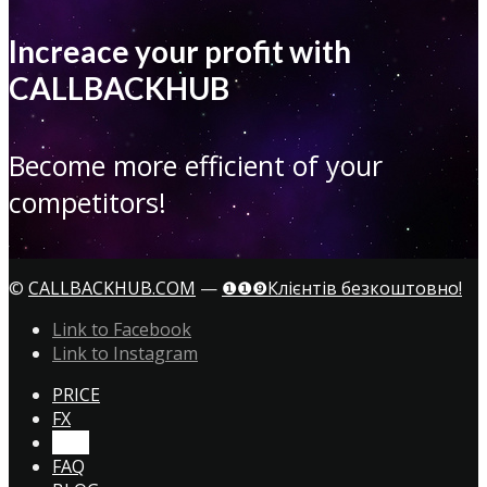
Increace your profit with
CALLBACKHUB
Become more efficient of your
competitors!
©
CALLBACKHUB.COM
—
❶❶❾Клієнтів безкоштовно!
Link to Facebook
Link to Instagram
PRICE
FX
CTA!
FAQ