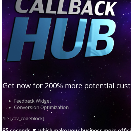
Get now for 200% more potential cu
Feedback Widget
Conversion Optimization
/li> [/av_codeblock]
95 seconds ▼ which make your business more effic