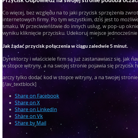
Przycisk Odpowiedź na swojej stronie podoba oczac
Co więcej, bez względu na to jaki przycisk sprzężenia zwr
internetowych firmy. Po tym wszystkim, dziś jest to możliwe
smaku. W przeciwieństwie do innych usług, w pop-up oknie
wyniku kliknięcie przycisku. Udekoruj miejsce jednocześnie
Jak żądać przycisk połączenia w ciągu zaledwie 5 minut.
Dyrektorzy i właściciele firm są już zastanawiasz się, jak
w stopce witryny, a na swojej stronie pojawia się przycisk 
arczy tylko dodać kod w stopce witryny, a na swojej stronie
[/av_textblock]
Share on Facebook
Share on X
Share on LinkedIn
Share on Vk
Share by Mail