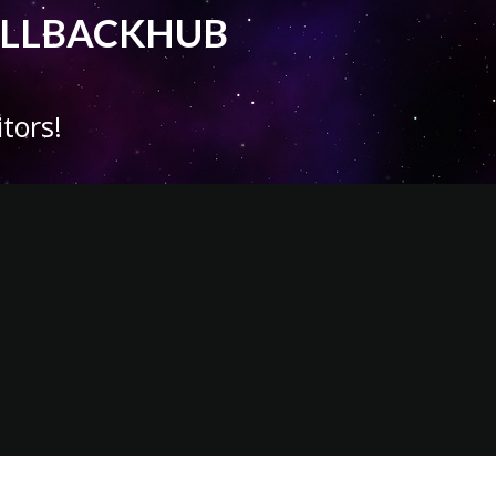
 CALLBACKHUB
tors!