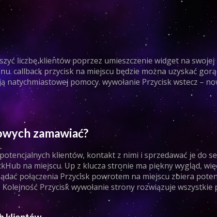
szyć liczbę klientów poprzez umieszczenie widget na swojej 
nu. callback przycisk na miejscu będzie można uzyskać gorą
ują natychmiastowej pomocy. wywołanie Przycisk wstecz – n
sowych zamawiać?
potencjalnych klientów, kontakt z nimi i sprzedawać je do se
ckHub na miejscu. Up z klucza stronie ma piękny wygląd, wię
żądać połączenia Przycisk powrotem na miejscu zbiera poten
e. Kolejność Przycisk wywołanie strony rozwiązuje wszystki