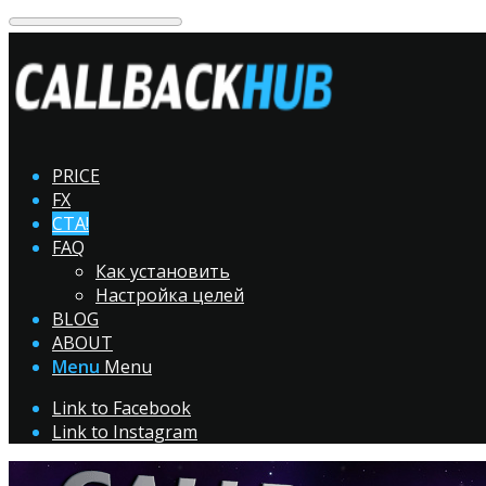
PRICE
FX
CTA!
FAQ
Как установить
Настройка целей
BLOG
ABOUT
Menu
Menu
Link to Facebook
Link to Instagram