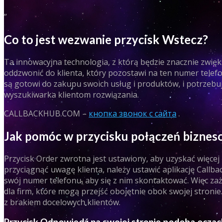
”
Co to jest wezwanie przycisk Wstecz?
Ta innowacyjna technologia, z którą będzie znacznie zwięk
oddzwonić do klienta, który pozostawi na ten numer telefo
są gotowi do zakupu swoich usług i produktów, i potrzeb
wyszukiwarka klientom rozwiązania.
CALLBACKHUB.COM –
кнопка звонок с сайта
.
Jak pomóc w przycisku połączeń bizne
Przycisk Order zwrotna jest ustawiony, aby uzyskać więcej 
przyciągnąć uwagę klienta, należy ustawić aplikację Callba
swój numer telefonu, aby się z nim skontaktować. Więc za
dla firm, które mogą przejść obojętnie obok swojej stroni
z brakiem docelowych klientów.