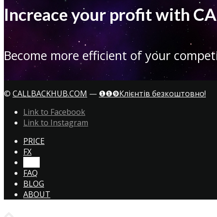
Increace your profit with
Become more efficient of your competi
©
CALLBACKHUB.COM
—
❶❶❾Клієнтів безкоштовно!
Link to Facebook
Link to Instagram
PRICE
FX
CTA!
FAQ
BLOG
ABOUT