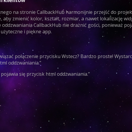
h klientów
otnego na stronie CallbackHub harmonijnie przejść do proje
, aby zmienić kolor, kształt, rozmiar, a nawet lokalizację wi
 oddzwaniania CallbackHub nie drażnić gości, ponieważ poja
 użyteczne i piękne app.
 nawiązać połączenie przycisku Wstecz? Bardzo proste! Wystar
html oddzwaniania.”
 pojawia się przycisk html oddzwaniania.”