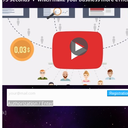
Authorization / Enter
k]