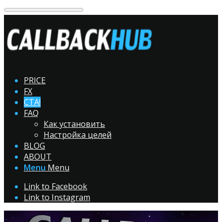
PRICE
FX
CTA!
FAQ
Как установить
Настройка целей
BLOG
ABOUT
Menu
Menu
Link to Facebook
Link to Instagram