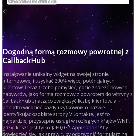
Authorization / Enter
k]
”
Dogodną formą rozmowy powrotnej z
CallbackHub
Instalowanie unikalny widget na swojej stronie
internetowej i uzyskać 200% więcej potencjalnych
klientów! Teraz trzeba pomyśleć, gdzie znaleźć nowych
nabywców, jako forma rozmowy z powrotem do witryny z
CallbackHub znacząco zwiększyć liczbę klientów, a
ponadto wiedzieć każdy użytkownik o nazwie
identyfikując osobiste strony VKontakte. Jest to
najbardziej przystępne usługi w rozległych krajów WNP,
gdzie koszt jest tylko $ +0,03 \ Application. Aby
dowiedzieć się, jak sprawić, by oddzwonić formularz na