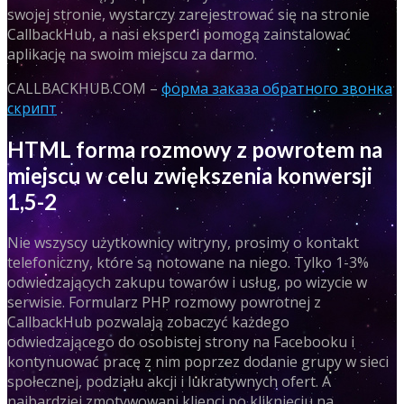
swojej stronie, wystarczy zarejestrować się na stronie
CallbackHub, a nasi eksperci pomogą zainstalować
aplikację na swoim miejscu za darmo.
CALLBACKHUB.COM –
форма заказа обратного звонка
скрипт
.
HTML forma rozmowy z powrotem na
miejscu w celu zwiększenia konwersji
1,5-2
Nie wszyscy użytkownicy witryny, prosimy o kontakt
telefoniczny, które są notowane na niego. Tylko 1-3%
odwiedzających zakupu towarów i usług, po wizycie w
serwisie. Formularz PHP rozmowy powrotnej z
CallbackHub pozwalają zobaczyć każdego
odwiedzającego do osobistej strony na Facebooku i
kontynuować pracę z nim poprzez dodanie grupy w sieci
społecznej, podziału akcji i lukratywnych ofert. A
najbardziej zmotywowani klienci po kliknięciu na