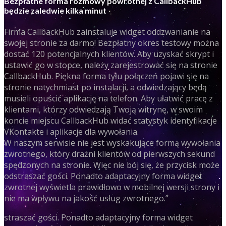
Bezpłatne forma rozmowy powrotnej z CallbackHub
będzie zaledwie kilka minut
Firma CallbackHub zainstaluje widget oddzwanianie na
swojej stronie za darmo! Bezpłatny okres testowy można
dostać 120 potencjalnych klientów. Aby uzyskać skrypt i
ustawić go w stopce, należy zarejestrować się na stronie
CallbackHub. Piękna forma tyłu połączeń pojawi się na
stronie natychmiast po instalacji, a odwiedzający będą
musieli opuścić aplikację na telefon. Aby ułatwić pracę z
klientami, którzy odwiedzają Twoją witrynę, w swoim
koncie miejscu CallbackHub widać statystyk identyfikacje
VKontakte i aplikacje dla wywołania.
W naszym serwisie nie jest wyskakujące formą wywołania
zwrotnego, który drażni klientów od pierwszych sekund
spędzonych na stronie. Więc nie bój się, że przycisk może
odstraszać gości. Ponadto adaptacyjny forma widget
zwrotnej wyświetla prawidłowo w mobilnej wersji strony i
nie ma wpływu na jakość usług zwrotnego.”
straszać gości. Ponadto adaptacyjny forma widget