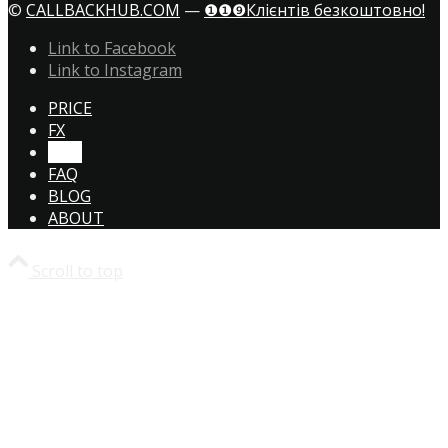
©
CALLBACKHUB.COM
—
❶❶❾Клієнтів безкоштовно!
Link to Facebook
Link to Instagram
PRICE
FX
CTA!
FAQ
BLOG
ABOUT
Scroll to top