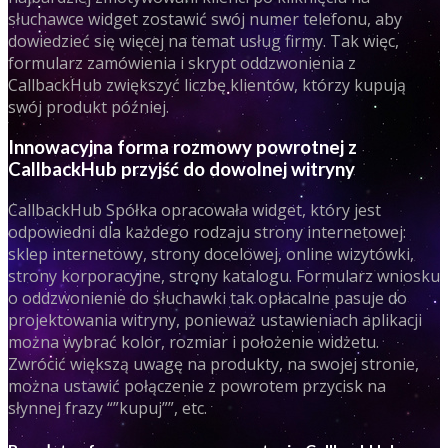
słuchawce widget zostawić swój numer telefonu, aby
dowiedzieć się więcej na temat usług firmy. Tak więc,
formularz zamówienia i skrypt oddzwonienia z
CallbackHub zwiększyć liczbę klientów, którzy kupują
swój produkt później.
Innowacyjna forma rozmowy powrotnej z
CallbackHub przyjść do dowolnej witryny
CallbackHub Spółka opracowała widget, który jest
odpowiedni dla każdego rodzaju strony internetowej:
sklep internetowy, strony docelowej, online wizytówki,
strony korporacyjne, strony katalogu. Formularz wniosku
o oddzwonienie do słuchawki tak opłacalne pasuje do
projektowania witryny, ponieważ ustawieniach aplikacji
można wybrać kolor, rozmiar i położenie widżetu.
Zwrócić większą uwagę na produkty, na swojej stronie,
można ustawić połączenie z powrotem przycisk na
słynnej frazy “”kupuj””, etc.