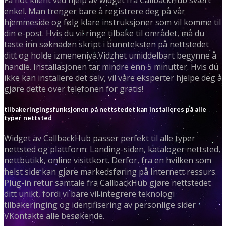
enkel. Man trenger bare å registrere deg på vår
hjemmeside og følg klare instruksjoner som vil komme til
din e-post. Hvis du vil ringe tilbake til området, må du
taste inn søknaden skript i bunnteksten på nettstedet
ditt og holde izmeneniya.Vidzhet umiddelbart begynne å
handle. Installasjonen tar mindre enn 5 minutter. Hvis du
ikke kan installere det selv, vil våre eksperter hjelpe deg å
gjøre dette over telefonen for gratis!
tilbakeringingsfunksjonen på nettstedet kan installeres på alle
typer nettsted
Widget av CallbackHub passer perfekt til alle typer
nettsted og plattform: Landing-siden, kataloger nettsted,
nettbutikk, online visittkort. Derfor, fra en hvilken som
helst side kan gjøre markedsføring på Internett ressurs.
Plug-in retur samtale fra CallbackHub gjøre nettstedet
ditt unikt, fordi vi bare vil integrere teknologi
tilbakeringing og identifisering av personlige sider
VKontakte alle besøkende.