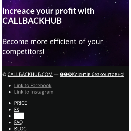
Increace your profit with
CALLBACKHUB
Become more efficient of your
competitors!
©
CALLBACKHUB.COM
—
❶❶❾Клієнтів безкоштовно!
Link to Facebook
Link to Instagram
PRICE
FX
CTA!
FAQ
BLOG