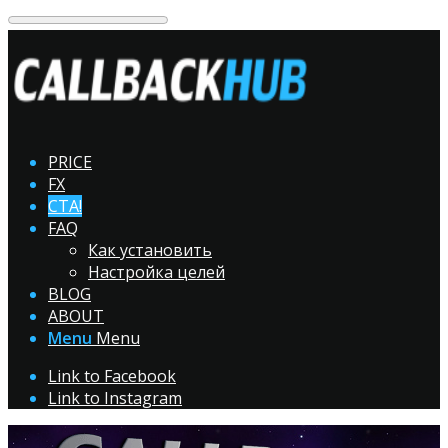
PRICE
FX
CTA!
FAQ
Как установить
Настройка целей
BLOG
ABOUT
Menu
Menu
Link to Facebook
Link to Instagram