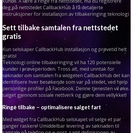
kunde. Å lære å ringe fra nettstedet, må du registrere
deg på nettstedet CallbackHub å få detaljerte
instruksjoner for installasjon av tilbakeringing teknologi.
Sett tilbake samtalen fra nettstedet
gratis
Kun selskaper CallbackHub installasjon og prøvetid helt
gratis!
Teknologi online tilbakeringing vil ha 120 potensielle
kunder i prøveperioden. Tross alt, med unntak for
søknader om samtalen fra widgeten CallbackHub det kan
identifisere hver besøkende som var på stedet, ved hjelp
personlige profiler på Facebook. Denne tjenesten vil øke
salget gjennom sosiale nettverk og gjøre dem vellykket!
Ringe tilbake – optimalisere salget fart
Med widget fra CallbackHub selskapet vil selge et par
ganger raskere! Umiddelbar levering av søknaden til
samtale på telefon og e-post, samt definisjonen av