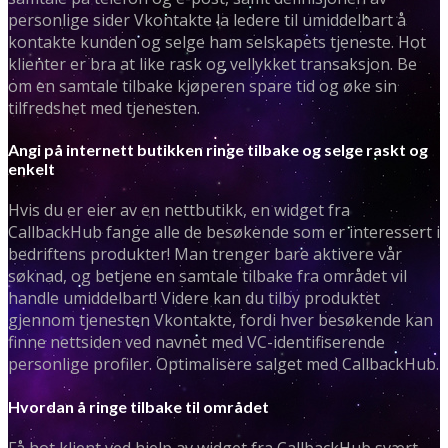
personlige sider Vkontakte la ledere til umiddelbart å
kontakte kunden og selge ham selskapets tjeneste. Hot
klienter er bra at like rask og vellykket transaksjon. Be
om en samtale tilbake kjøperen spare tid og øke sin
tilfredshet med tjenesten.
Angi på internett butikken ringe tilbake og selge raskt og
enkelt
Hvis du er eier av en nettbutikk, en widget fra
CallbackHub fange alle de besøkende som er interessert i
bedriftens produkter! Man trenger bare aktivere vår
søknad, og betjene en samtale tilbake fra området vil
handle umiddelbart! Videre kan du tilby produktet
gjennom tjenesten Vkontakte, fordi hver besøkende kan
finne nettsiden ved navnet med VC-identifiserende
personlige profiler. Optimalisere salget med CallbackHub.
Hvordan å ringe tilbake til området
Få hot klient ved hjelp av widget fra CallbackHub svært