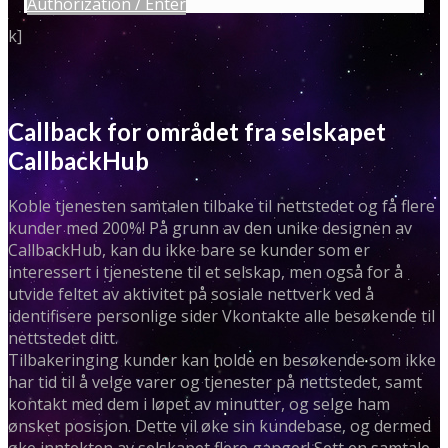
Authorization / Enter
k]
Callback for området fra selskapet
CallbackHub
Koble tjenesten samtalen tilbake til nettstedet og få flere
kunder med 200%! På grunn av den unike designen av
CallbackHub, kan du ikke bare se kunder som er
interessert i tjenestene til et selskap, men også for å
utvide feltet av aktivitet på sosiale nettverk ved å
identifisere personlige sider Vkontakte alle besøkende til
nettstedet ditt.
Tilbakeringing kunder kan holde en besøkende som ikke
har tid til å velge varer og tjenester på nettstedet, samt
kontakt med dem i løpet av minutter, og selge ham
ønsket posisjon. Dette vil øke sin kundebase, og dermed
øke inntekten av selskapet flere ganger! Sett en samtale