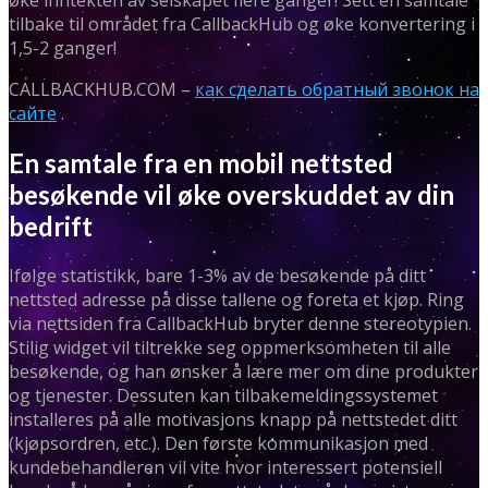
tilbake til området fra CallbackHub og øke konvertering i
1,5-2 ganger!
CALLBACKHUB.COM –
как сделать обратный звонок на
сайте
.
En samtale fra en mobil nettsted
besøkende vil øke overskuddet av din
bedrift
Ifølge statistikk, bare 1-3% av de besøkende på ditt
nettsted adresse på disse tallene og foreta et kjøp. Ring
via nettsiden fra CallbackHub bryter denne stereotypien.
Stilig widget vil tiltrekke seg oppmerksomheten til alle
besøkende, og han ønsker å lære mer om dine produkter
og tjenester. Dessuten kan tilbakemeldingssystemet
installeres på alle motivasjons knapp på nettstedet ditt
(kjøpsordren, etc.). Den første kommunikasjon med
kundebehandleren vil vite hvor interessert potensiell