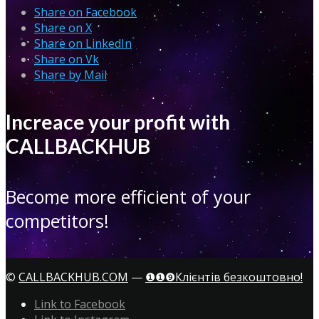
Share on Facebook
Share on X
Share on LinkedIn
Share on Vk
Share by Mail
Increace your profit with
CALLBACKHUB
Become more efficient of your
competitors!
©
CALLBACKHUB.COM
—
❶❶❾Клієнтів безкоштовно!
Link to Facebook