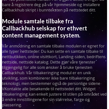
bare å registrere deg på vår hjemmeside og installere
Callbackhub skript i bunnteksten på nettstedet ditt.
Module samtale tilbake fra
Callbackhub selskap for ethvert
content management system.
Vår anmodning en samtale tilbake modulen er egnet for
alle typer nettsteder: Du kan sette en samtale tilbake til
nettbutikken, online visittkort, Landing-siden, bedriftens
nettside, nettside katalog. Dette gjør våre tjenester
tilgjengelig for alle som ønsker å bruke tjenesten
Callbackhub. Vår tilbakeringing modul er en unik
utvikling, som kombinerer ikke bare tilbakeringing
teknologi, men bestemmer også de personlige sidene
VKontakte alle besøkende til nettstedet ditt. Widget
tilbakeringing kan enkelt justere til stilen på området ved
å endre innstillingene for sin størrelse, farge og
plassering.