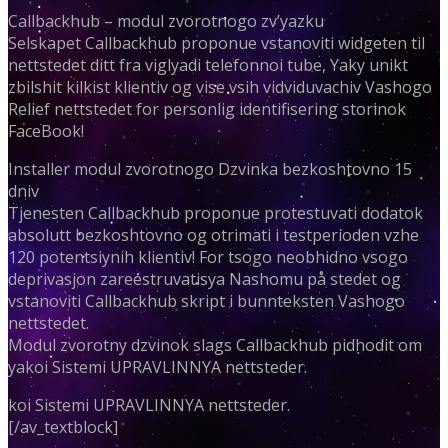
Callbackhub – modul zvorotnogo zv’yazku
Selskapet Callbackhub proponue vstanoviti widgeten til
nettstedet ditt fra viglyadi telefonnoi tube, Yaky unikt
zbilshit kilkist klientiv og vise vsih vidviduvachiv Vashogo
Relief nettstedet for personlig identifisering storinok
FaceBook!
Installer modul zvorotnogo Dzvinka bezkoshtovno 15
dniv
Tjenesten Callbackhub proponue protestuvati dodatok
absolutt bezkoshtovno og otrimati i testperioden vzhe
120 potentsiynih klientiv! For tsogo neobhidno vsogo
deprivasjon zareestruvatisya Nashomu på stedet og
vstanoviti Callbackhub skript i bunnteksten Vashogo
nettstedet.
Modul zvorotny dzvinok slags Callbackhub pidhodit om
yakoi Sistemi UPRAVLINNYA nettsteder.
koi Sistemi UPRAVLINNYA nettsteder.
[/av_textblock]