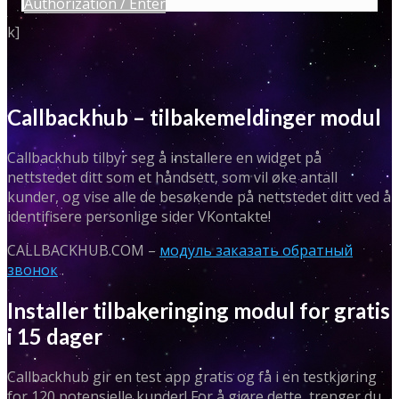
Authorization / Enter
k]
Callbackhub – tilbakemeldinger modul
Callbackhub tilbyr seg å installere en widget på
nettstedet ditt som et håndsett, som vil øke antall
kunder, og vise alle de besøkende på nettstedet ditt ved å
identifisere personlige sider VKontakte!
CALLBACKHUB.COM –
модуль заказать обратный
звонок
.
Installer tilbakeringing modul for gratis
i 15 dager
Callbackhub gir en test app gratis og få i en testkjøring
for 120 potensielle kunder! For å gjøre dette, trenger du