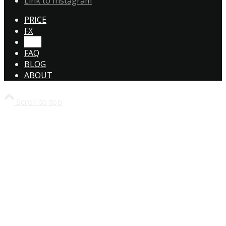
Link to Instagram
PRICE
FX
CTA!
FAQ
BLOG
ABOUT
Scroll to top