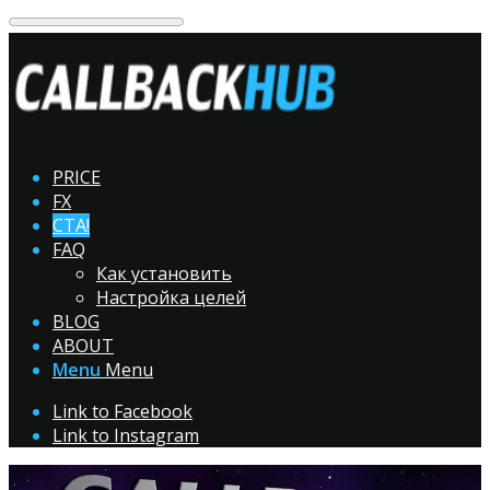
PRICE
FX
CTA!
FAQ
Как установить
Настройка целей
BLOG
ABOUT
Menu
Menu
Link to Facebook
Link to Instagram