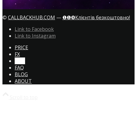
©
CALLBACKHUB.COM
—
❶❶❾Клієнтів безкоштовно!
Link to Facebook
Link to Instagram
PRICE
FX
CTA!
FAQ
BLOG
ABOUT
Scroll to top