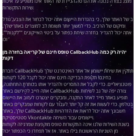
מוצג בצורה נכונה את הגרסה הניידת של האתר אינו משפיע על איכות
שירות התקשרות.
ב של האתר שלך, כי בהגדרות היישום אתה יכול לבחור את הצבע, גודל
ומיקום של הרכיב. כדי למשוך יותר תשומת לב למוצרים באתר שלך,
אתה יכול להגדיר בחזרה שיחת כפתור על ביטוי האייקונים “”לקנות””,
וכו ‘
טופס חינם של קריאה בחזרה מן CallbackHub יהיה רק ​​כמה
דקות
חברת CallbackHub תתקין את שיחת יישומון אל אתר האינטרנט שלך
בחינם! תקופת הבדיקה חינם אתה יכול לקבל 120 לקוחות
פוטנציאליים. כדי לקבל את התסריט ולהגדיר אותו בכותרת התחתונה,
אתה חייב להירשם באתר CallbackHub. צורה יפה של גב לשיחות
תופיע באתר מייד לאחר התקנה, ומבקרים יצטרכו לעזוב את היישום
בטלפון. כדי לעשות את זה קל יותר לעבוד עם לקוחות שמבקרים באתר
שלך, באתר CallbackHub חשבונך אתה יכול לראות את הזדהויות
סטטיסטיקת Vkontakte ויישומים עבור השיחה.
בשנת השירות שלנו אינה התקשרות טופס מוקפצת שמרגיזה לקוחות
מן השניות הראשונות בילו באתר. אז אל תפחדו כי הכפתור יכול