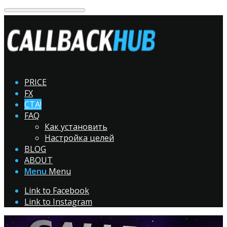
PRICE
FX
CTA!
FAQ
Как установить
Настройка целей
BLOG
ABOUT
Menu
Menu
Link to Facebook
Link to Instagram