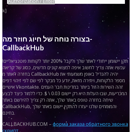
Authorization / Enter
k]
בצורה נוחה של חיוג חוזר מה-
CallbackHub
תקן יישומון ייחודי לאתר שלך ולקבל 200% יותר לקוחות פוטנציאליים!
עכשיו אתה צריך לחשוב איפה למצוא קונים חדשים, כסוג של קריאה
בחזרה לאתר מ CallbackHub יהיה להגדיל באופן משמעותי את
מספר הלקוחות, ויתירה מזאת, יודע כל מבקר לפי שם לפי זיהוי דפים
אישיים Vkontakte. זהה השירות הזול ביותר במדינות חבר העמים
המכריעות, שבו העלות היא רק יישום 0.03 \ $. כדי ללמוד כיצד לבצע
שיחה בחזרה טופס באתר שלך, אתה רק צריך להירשם באתר
CallbackHub, והמומחים שלנו יעזרו להתקין יישום באתר שלך
בחינם.
CALLBACKHUB.COM –
форма заказа обратного звонка
скрипт
.