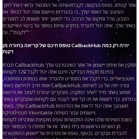
אתר קטלוג. טופס הבקשה לקבלת שיחה אל המכשיר כראוי רווחי לתוך
העיצוב של האתר שלך, כי בהגדרות היישום אתה יכול לבחור את
הצבע, גודל ומיקום של הרכיב. כדי למשוך יותר תשומת לב למוצרים
באתר שלך, אתה יכול להגדיר בחזרה שיחת כפתור על ביטוי האייקונים
“”לקנות””, וכו ‘
טופס חינם של קריאה בחזרה מן CallbackHub יהיה רק ​​כמה
דקות
חברת CallbackHub תתקין את שיחת יישומון אל אתר האינטרנט שלך
בחינם! תקופת הבדיקה חינם אתה יכול לקבל 120 לקוחות
פוטנציאליים. כדי לקבל את התסריט ולהגדיר אותו בכותרת התחתונה,
אתה חייב להירשם באתר CallbackHub. צורה יפה של גב לשיחות
תופיע באתר מייד לאחר התקנה, ומבקרים יצטרכו לעזוב את היישום
בטלפון. כדי לעשות את זה קל יותר לעבוד עם לקוחות שמבקרים באתר
שלך, באתר CallbackHub חשבונך אתה יכול לראות את הזדהויות
סטטיסטיקת Vkontakte ויישומים עבור השיחה.
בשנת השירות שלנו אינה התקשרות טופס מוקפצת שמרגיזה לקוחות
מן השניות הראשונות בילו באתר. אז אל תפחדו כי הכפתור יכול
להבריח מבקרים. בנוסף, טופס אדפטיבית של יישומון ההתקשרות