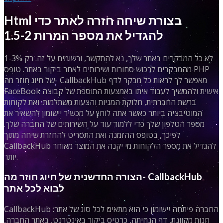
Html בצורת שיחה חזרה לאתר כדי
להגדיל את מספר המרות 1.5-2
לא כל המבקרים באתר שלך, נא להתקשר, ורשומים על זה. רק 1-3%
מהמבקרים לרכוש סחורות ושירותים לאחר ביקור באתר. טופס PHP
של חיוג חוזר מה- CallbackHub מאפשר לך לראות כל מבקר לדף
FaceBook אישית ולהמשיך לעבוד איתו באמצעות התוספת של קבוצה
ברשת החברתית, חלוקת המניות והצעות משתלמות. ואת לקוחות
המוטיבציה ביותר כאשר אתה לוחץ על מכשיר יישומון להשאיר את
מספר הטלפון שלך כדי ללמוד עוד על השירותים של החברה שלך.
לפיכך, בטופס ההזמנה ואת התסריט להחזרת שיחה מתוך
CallbackHub להגדיל את מספר הלקוחות מי יקנה את המוצר מאוחר
יותר.
הצורה החדשנית של חיוג חוזר מה- CallbackHub
לבוא לכל אתר
CallbackHub החברה פיתחה יישומון כי הוא מתאים לכל סוג של אתר:
חנות מקוונת, דף הנחיתה, כרטיס ביקור באינטרנט, באתר החברה,