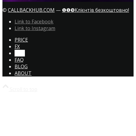
©
CALLBACKHUB.COM
—
❶❶❾Клієнтів безкоштовно!
Link to Facebook
Link to Instagram
PRICE
FX
CTA!
FAQ
BLOG
ABOUT
Scroll to top