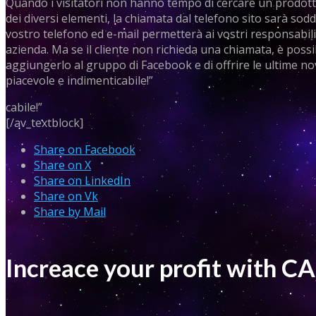
Quando i visitatori non hanno tempo di cercare un prodotto
dei diversi elementi, la chiamata dal telefono sito sarà sod
vostro telefono ed e-mail permetterà ai vostri responsabili 
azienda. Ma se il cliente non richieda una chiamata, è possi
aggiungerlo al gruppo di Facebook e di offrire le ultime nov
piacevole e indimenticabile!”
cabile!”
[/av_textblock]
Share on Facebook
Share on X
Share on LinkedIn
Share on Vk
Share by Mail
Increace your profit with