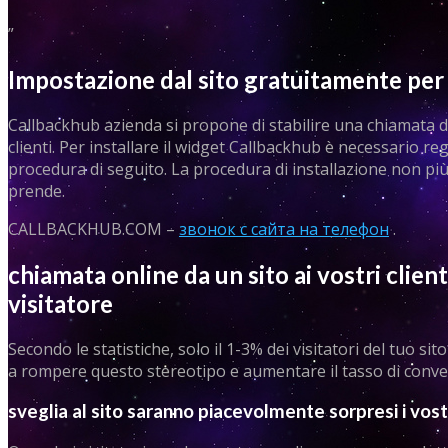
”
Impostazione dal sito gratuitamente per 
Callbackhub azienda si propone di stabilire una chiamata da
clienti. Per installare il widget Callbackhub è necessario regi
procedura di seguito. La procedura di installazione non più di
prende.
CALLBACKHUB.COM –
звонок с сайта на телефон
.
chiamata online da un sito ai vostri clien
visitatore
Secondo le statistiche, solo il 1-3% dei visitatori del tuo s
a rompere questo stereotipo e aumentare il tasso di conver
sveglia al sito saranno piacevolmente sorpresi i vostr