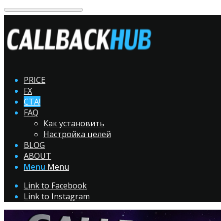
PRICE
FX
CTA!
FAQ
Как установить
Настройка целей
BLOG
ABOUT
Menu
Menu
Link to Facebook
Link to Instagram