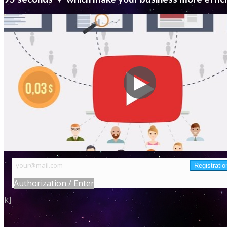
Authorization / Enter
k]