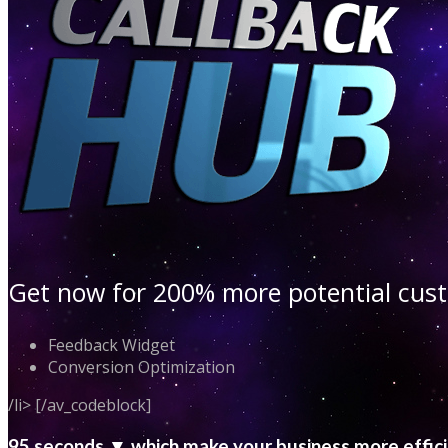
Get now for 200% more potential cu
Feedback Widget
Conversion Optimization
/li> [/av_codeblock]
95 seconds ▼ which make your business more effic