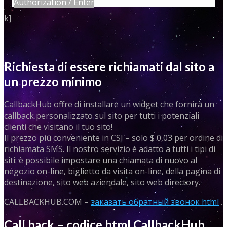
Authorization / Enter
k]
Richiesta di essere richiamati dal sito a
un prezzo minimo
CallbackHub offre di installare un widget che fornirà un
callback personalizzato sul sito per tutti i potenziali
clienti che visitano il tuo sito!
Il prezzo più conveniente in CSI – solo $ 0,03 per ordine di
richiamata SMS. Il nostro servizio è adatto a tutti i tipi di
siti: è possibile impostare una chiamata di nuovo al
negozio on-line, biglietto da visita on-line, della pagina di
destinazione, sito web aziendale, sito web directory.
CALLBACKHUB.COM –
заказать обратный звонок html
.
Call back – codice html CallbackHub