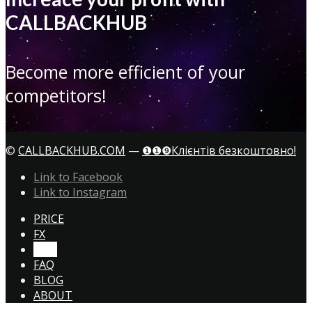
CALLBACKHUB
Become more efficient of your
competitors!
©
CALLBACKHUB.COM
—
❶❶❾Клієнтів безкоштовно!
Link to Facebook
Link to Instagram
PRICE
FX
CTA!
FAQ
BLOG
ABOUT