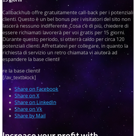
Callbackhub offre gratuitamente call-back per i potenziali
clienti. Questo è un bel bonus per i visitatori del sito non
lascerà nessuno indifferente. Cosa c’è di più, chiedere di
essere richiamati lavorerà per voi gratis per 15 giorni.
Durante questo periodo, si otterrà caldo per circa 120
potenziali clienti. Affrettatevi per collegare, in quanto la
richiesta di servizio un retro chiamata vi aiuterà ad
espandere la base clienti!
re la base clienti!
[/av_textblock]
Share on Facebook
Share on X
Share on LinkedIn
Share on Vk
Share by Mail
Increace your profit with