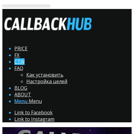
PRICE
FX
CTA!
FAQ
Как установить
Настройка целей
BLOG
ABOUT
Menu
Menu
Link to Facebook
Link to Instagram