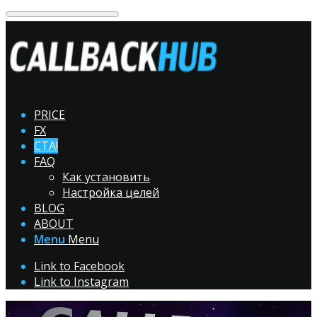
PRICE
FX
CTA!
FAQ
Как установить
Настройка целей
BLOG
ABOUT
Menu
Menu
Link to Facebook
Link to Instagram