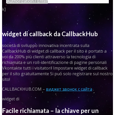
Authorization / Enter
k]
widget di callback da CallbackHub
società di sviluppo innovativa incentrata sulla
CallbackHub di widget di callback per il sito è portato a
voi da 200% più clienti attraverso la tecnologia di
richiamata e un roll-identificazione di pagine personali
Vkontakte tutti i visitatori! Impostare widget di callback
per il sito gratuitamente
Si può solo registrare sul nostro
sito!
CALLBACKHUB.COM –
виджет звонок с сайта
.
widget di
Facile richiamata – la chiave per un