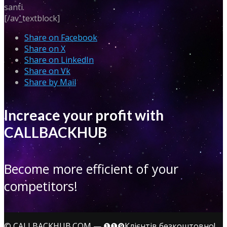
santi.
[/av_textblock]
Share on Facebook
Share on X
Share on LinkedIn
Share on Vk
Share by Mail
Increace your profit with
CALLBACKHUB
Become more efficient of your
competitors!
©
CALLBACKHUB.COM
—
❶❶❾Клієнтів безкоштовно!