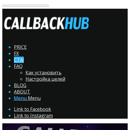
PRICE
FX
CTA!
FAQ
Как установить
Настройка целей
BLOG
ABOUT
Menu
Menu
Link to Facebook
Link to Instagram