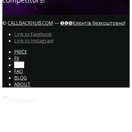
©
CALLBACKHUB.COM
—
❶❶❾Клієнтів безкоштовно!
Link to Facebook
Link to Instagram
PRICE
FX
CTA!
FAQ
BLOG
ABOUT
Scroll to top