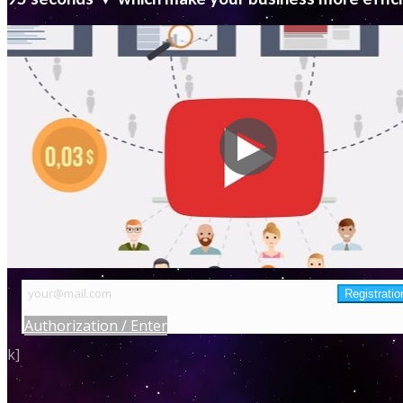
Authorization / Enter
k]