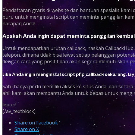
Pendaftaran gratis di website dan bantuan spesialis kam
buru untuk menginstal script dan meminta panggilan kemb
harapan Anda!
Apakah Anda ingin dapat meminta panggilan kembal
Untuk mendapatkan urutan callback, naskah CallbackHub 
telepon, dimana tidak bisa lewat setiap pelanggan potens
dengan cara yang positif dan akan segera memutuskan pem
Jika Anda ingin menginstal script php callback sekarang, 
Satu hanya perlu memiliki akses ke situs Anda, dan secara
ahli kami akan membantu Anda untuk bebas untuk mengins
lepon!
[/av_textblock]
Share on Facebook
Share on X