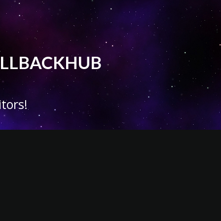
 CALLBACKHUB
tors!