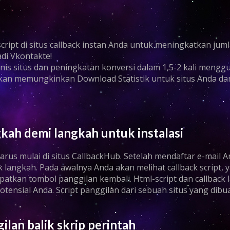
cript di situs callback instan Anda untuk meningkatkan ju
di Vkontakte!
enis situs dan peningkatan konversi dalam 1,5-2 kali meng
akan memungkinkan Download Statistik untuk situs Anda dan a
gkah demi langkah untuk instalasi
arus mulai di situs CallbackHub. Setelah mendaftar e-mail 
langkah. Pada awalnya Anda akan melihat callback script, 
atkan tombol panggilan kembali. Html-script dan callback 
tensial Anda. Script panggilan dari sebuah situs yang dibu
lan balik skrip perintah