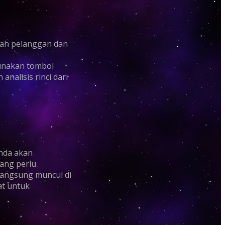
mlah pelanggan dan
gunakan tombol
nalisis rinci dari
Anda akan
yang perlu
langsung muncul di
at untuk