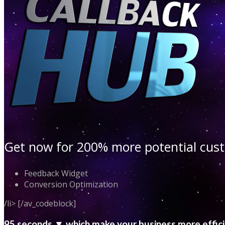
Get now for 200% more potential cu
Feedback Widget
Conversion Optimization
/li> [/av_codeblock]
95 seconds ▼ which make your business more effic