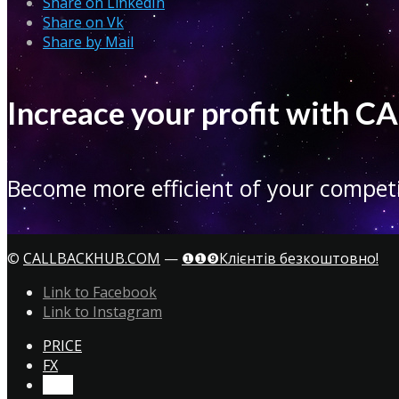
Share on LinkedIn
Share on Vk
Share by Mail
Increace your profit with
Become more efficient of your competi
©
CALLBACKHUB.COM
—
❶❶❾Клієнтів безкоштовно!
Link to Facebook
Link to Instagram
PRICE
FX
CTA!