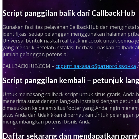
Script panggilan balik dari CallbackHub
Gunakan fasilitas pelayanan CallbackHub dan menginstal s
identifikasi setiap pelanggan menggunakan halaman priba
Universal bentuk naskah callback ini cocok untuk semua j
yang menarik. Setelah instalasi berhasil, naskah callback 
jumlah pelanggan potensial.
CALLBACKHUB.COM –
скрипт заказа обратного звонка
.
Script panggilan kembali – petunjuk lan
Untuk memasang callback script untuk situs gratis, Anda h
menerima surat dengan langkah instalasi dengan petunjuk 
dimasukkan ke dalam situs footer yang Anda ingin menemp
situs Anda dan tidak akan diperhatikan untuk pelanggan po
mengembangkan potensi bisnis Anda.
Daftar sekarang dan mendapatkan panggi