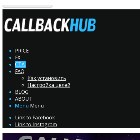
PRICE
FX
CTA!
FAQ
Как установить
Настройка целей
BLOG
ABOUT
Menu
Menu
Link to Facebook
Link to Instagram