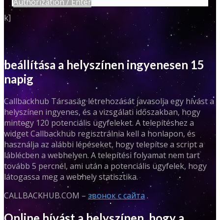
Authorization / Enter
k]
beállítása a helyszínen ingyenesen 15
napig
Callbackhub Társaság létrehozását javasolja egy hívást a
helyszínen ingyenes, és a vizsgálati időszakban, hogy
mintegy 120 potenciális ügyfeleket. A telepítéshez a
widget Callbackhub regisztrálnia kell a honlapon, és
használja az alábbi lépéseket, hogy telepítse a script a
láblécben a webhelyen. A telepítési folyamat nem tart
tovább 5 percnél, ami után a potenciális ügyfelek, hogy
látogassa meg a webhely statisztika.
CALLBACKHUB.COM –
звонок с сайта
.
Online hívást a helyszínen, hogy a