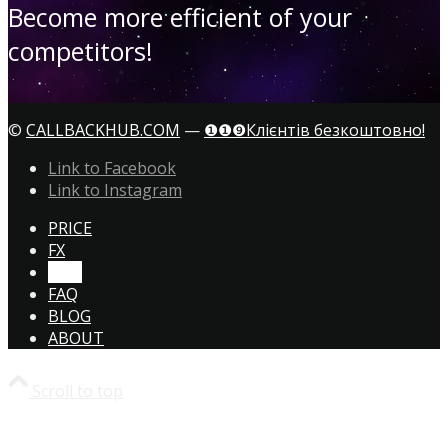
Become more efficient of your
competitors!
©
CALLBACKHUB.COM
—
❶❶❾Клієнтів безкоштовно!
Link to Facebook
Link to Instagram
PRICE
FX
CTA!
FAQ
BLOG
ABOUT
Scroll to top