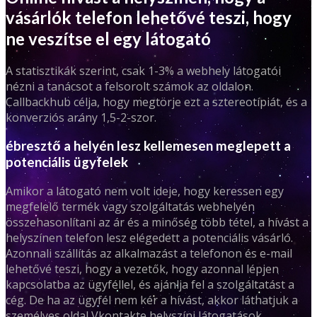
vásárlók telefon lehetővé teszi, hogy
ne veszítse el egy látogató
A statisztikák szerint, csak 1-3% a webhely látogatói
nézni a tanácsot a felsorolt ​​számok az oldalon.
Callbackhub célja, hogy megtörje ezt a sztereotípiát, és a
konverziós arány 1,5-2-szor.
ébresztő a helyén lesz kellemesen meglepett a
potenciális ügyfelek
Amikor a látogató nem volt ideje, hogy keressen egy
megfelelő termék vagy szolgáltatás webhelyén
összehasonlítani az ár és a minőség több tétel, a hívást a
helyszínen telefon lesz elégedett a potenciális vásárló.
Azonnali szállítás az alkalmazást a telefonon és e-mail
lehetővé teszi, hogy a vezetők, hogy azonnal lépjen
kapcsolatba az ügyféllel, és ajánlja fel a szolgáltatást a
cég. De ha az ügyfél nem kér a hívást, akkor láthatjuk a
személyes oldal Vkontakte helyszíni látogatások