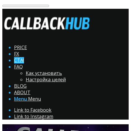
PRICE
FX
CTA!
FAQ
Как установить
Настройка целей
BLOG
ABOUT
Menu
Menu
Link to Facebook
Link to Instagram