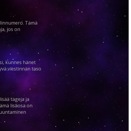
helinnumero. Tämä
ja, jos on
ksi, kunnes hänet
hyvä viestinnän taso
isää tageja ja
Tämä lisäosa on
 muuntaminen