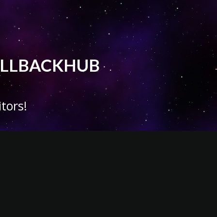
 CALLBACKHUB
tors!