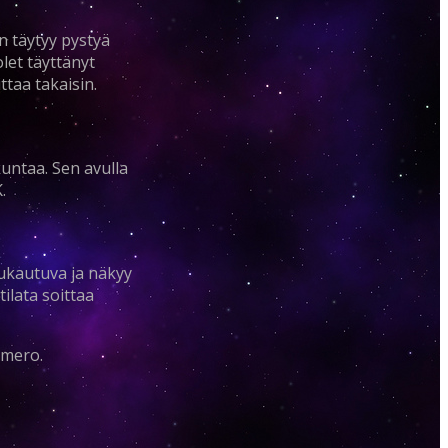
un täytyy pystyä
et täyttänyt
taa takaisin.
untaa. Sen avulla
.
mukautuva ja näkyy
tilata soittaa
umero.