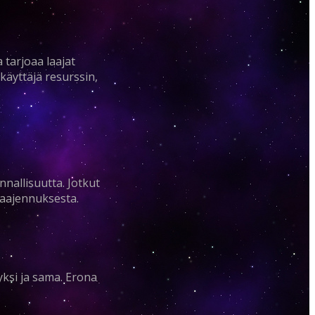
 tarjoaa laajat
käyttäjä resurssin,
nallisuutta. Jotkut
 laajennuksesta.
yksi ja sama. Erona