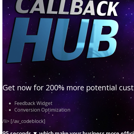
Get now for 200% more potential cu
Feedback Widget
Conversion Optimization
/li> [/av_codeblock]
95 seconds ▼ which make your business more effic