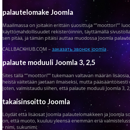
palautelomake Joomla
Maailmassa on joitakin erittäin suosittuja “”moottori”” luod
käyttömahdollisuudet rekisteröinnin, täyttämällä sivustolla
sen pitää, ja tämän pitäisi auttaa muodossa Joomla palaute
CALLBACKHUB.COM –
заказать звонок joomla
.
palaute moduuli Joomla 3, 2,5
Sites tällä “”moottori”” tukemaan valtavan määrän lisäosia
heistä väitetään jaetaan ilmaiseksi, mutta pääsääntöisesti 
Joten, valmistaudu siihen, että palaute moduuli Joomla 3,
takaisinsoitto Joomla
Löydät että lisäosat Joomla palautelomakkeen ja Joomla so
on, että muoto, kuuluu yleensä enemmän eriä valmisteluss
• nimi, sukunimi;