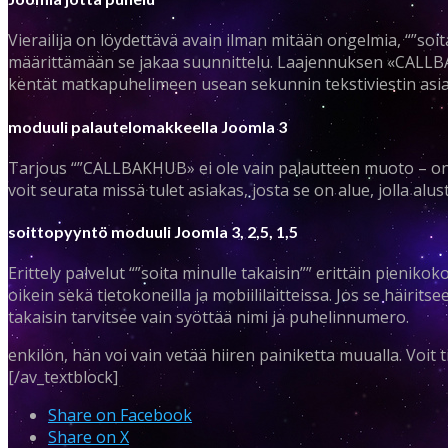
Vierailija on löydettävä avain ilman mitään ongelmia, “”soita
määrittämään se jakaa suunnittelu. Laajennuksen «CALLB
kentät matkapuhelimeen usean sekunnin tekstiviestin asiak
moduuli palautelomakkeella Joomla 3
Tarjous “”CALLBAKHUB» ei ole vain palautteen muoto – on
voit seurata missä tulet asiakas, josta se on alue, jolla alus
soittopyyntö moduuli Joomla 3, 2,5, 1,5
Erittely palvelut “”soita minulle takaisin”” erittäin pieni
oikein sekä tietokoneilla ja mobiililaitteissa. Jos se häirits
takaisin tarvitsee vain syöttää nimi ja puhelinnumero.
enkilön, hän voi vain vetää hiiren painiketta muualla. Voit 
[/av_textblock]
Share on Facebook
Share on X