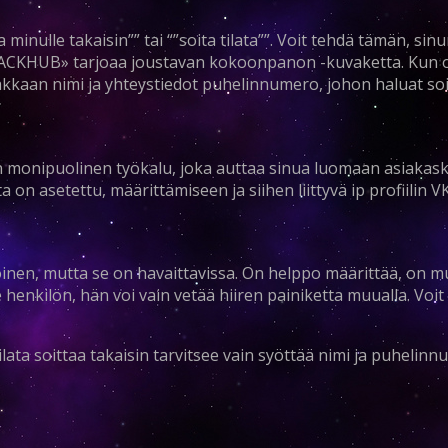
 minulle takaisin”” tai “”soita tilata””. Voit tehdä tämän, sin
ACKHUB» tarjoaa joustavan kokoonpanon -kuvaketta. Kun ol
kaan nimi ja yhteystiedot puhelinnumero, johon haluat soit
 monipuolinen työkalu, joka auttaa sinua luomaan asiakask
ta on asetettu, määrittämiseen ja siihen liittyvä ip profiilin VK
kokoinen, mutta se on havaittavissa. On helppo määrittää, on 
ee henkilön, hän voi vain vetää hiiren painiketta muualla. Voit 
tilata soittaa takaisin tarvitsee vain syöttää nimi ja puhelinn