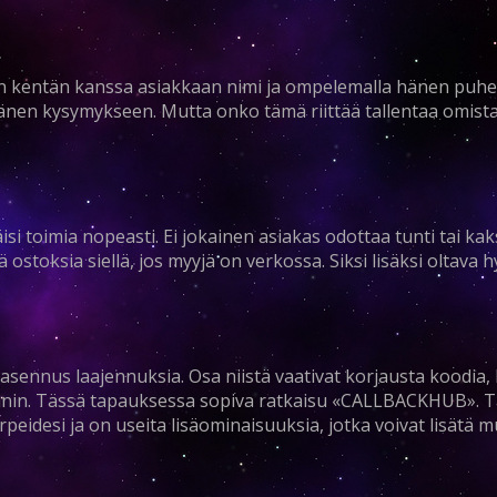
vain kentän kanssa asiakkaan nimi ja ompelemalla hänen pu
hänen kysymykseen. Mutta onko tämä riittää tallentaa omista
isi toimia nopeasti. Ei jokainen asiakas odottaa tunti tai ka
ä ostoksia siellä, jos myyjä on verkossa. Siksi lisäksi oltava 
sennus laajennuksia. Osa niistä vaativat korjausta koodia, l
oinnin. Tässä tapauksessa sopiva ratkaisu «CALLBACKHUB». 
rpeidesi ja on useita lisäominaisuuksia, jotka voivat lisätä