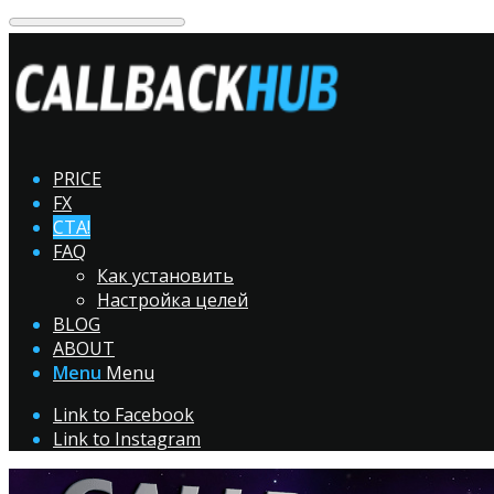
PRICE
FX
CTA!
FAQ
Как установить
Настройка целей
BLOG
ABOUT
Menu
Menu
Link to Facebook
Link to Instagram