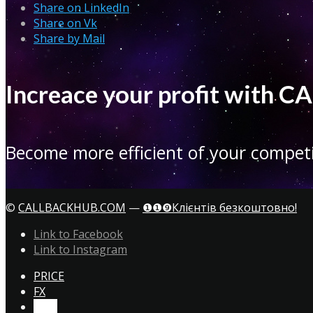
Share on LinkedIn
Share on Vk
Share by Mail
Increace your profit with
Become more efficient of your competi
©
CALLBACKHUB.COM
—
❶❶❾Клієнтів безкоштовно!
Link to Facebook
Link to Instagram
PRICE
FX
CTA!