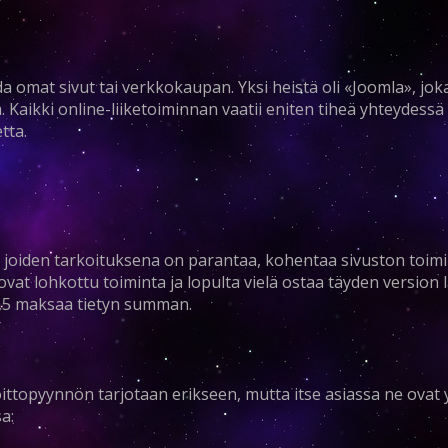
a omat sivut tai verkkokaupan. Yksi heistä oli «Joomla», joka
. Kaikki online-liiketoiminnan vaatii eniten tiheä yhteydessä 
tta.
, joiden tarkoituksena on parantaa, kohentaa sivuston toimin
ovat lohkottu toiminta ja lopulta vielä ostaa täyden version
 2,5 maksaa tietyn summan.
ittopyynnön tarjotaan erikseen, mutta itse asiassa ne ovat 
a: