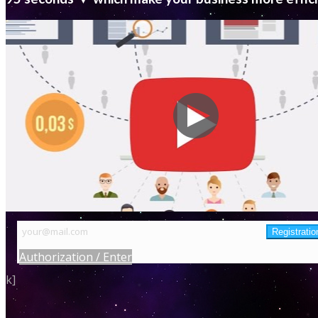
Authorization / Enter
k]