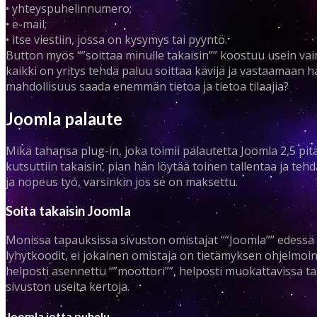
• yhteyspuhelinnumero;
• e-mail;
• itse viestiin, jossa on kysymys tai pyyntö.
Button myös “”soittaa minulle takaisin”” koostuu usein 
kaikki on yritys tehdä paluu soittaa kävijä ja vastaamaan 
mahdollisuus saada enemmän tietoa ja tietoa tilaajia?
Joomla palaute
Mikä tahansa plug-in, joka toimii palautetta Joomla 2,5 pitä
kutsuttiin takaisin, pian hän löytää toinen tallentaa ja tehd
ja nopeus työ, varsinkin jos se on maksettu.
Soita takaisin Joomla
Monissa tapauksissa sivuston omistajat “”Joomla”” edessä a
lyhytkoodit, ei jokainen omistaja on tietämyksen ohjelm
helposti asennettu “”moottori””, helposti muokattavissa ta
sivuston useita kertoja.
Joomla jotta puhelu