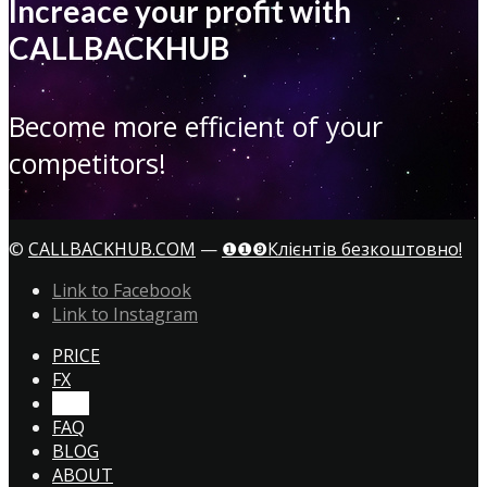
Increace your profit with
CALLBACKHUB
Become more efficient of your
competitors!
©
CALLBACKHUB.COM
—
❶❶❾Клієнтів безкоштовно!
Link to Facebook
Link to Instagram
PRICE
FX
CTA!
FAQ
BLOG
ABOUT