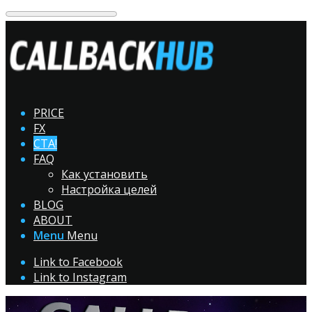
PRICE
FX
CTA!
FAQ
Как установить
Настройка целей
BLOG
ABOUT
Menu
Menu
Link to Facebook
Link to Instagram