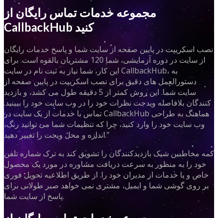
مجموعه خدمات تماس رایگان از
CallbackHub کنید
نصب اسکریپت در پایین صفحه از سایت شما و پاسخ خدمات رایگان
از سایت در دوره آزمایشی، شما 120 مشتریان بالقوه است. برای
این کار، شما نیاز به ثبت نام در سایت CallbackHub، به
دستورالعمل های دقیق برای نصب اسکریپت در پایین صفحه از
سایت شما. این روش کمتر از 5 دقیقه طول می کشد، و بازدید
کنندگان بلافاصله ویدجت نظرات خود را در وب سایت خود را ببینید.
تماس با خدمات از یک سایت در CallbackHub هماهنگ به طراحی
وب سایت خود را وارد کنید، چرا که تنظیمات شما می توانید رنگ،
اندازه و محل ویجت را تغییر دهید.”
کمه مخاطبین شیک بازدیدکنندگان را تشویق کند به ترک شماره تلفن
خود را به منظور به سرعت دریافت مشاوره در مورد یک محصول
خاص و یا خدمات از مدیران خود را. از طریق اطلاعیه تحویل فوری
بر روی گوشی شما و ایمیل، مشتری نمی خواهد صبر طولانی برای
پاسخ از سایت شما.