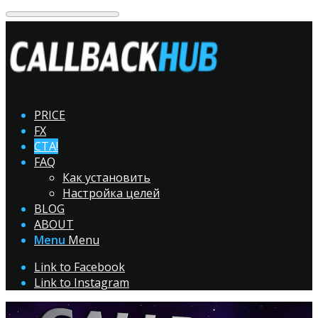
PRICE
FX
CTA!
FAQ
Как установить
Настройка целей
BLOG
ABOUT
Menu
Menu
Link to Facebook
Link to Instagram