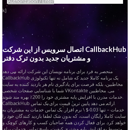
Authorization / Enter
k]
”
اتصال سرویس از این شرکت CallbackHub
و مشتریان جدید بدون ترک دفتر
منحصر به فرد برای برنامه نویسان این شرکت ارائه می دهد
CallbackHub یک برنامه کاملا جدید که شامل نه تنها تکنولوژی
مخاطبین، بلکه فرصت برای یادگیری نام هر بازدید کننده به سایت
شما با شناسایی صفحات شخصی VKontakte می. مخاطبین
خدمات مدرن با افزایش پایه مشتری خود را 200٪ بهره مند شوند.
CallbackHub ارائه می دهد پایین ترین قیمت برای یک تماس
خدمات – تنها 0.03 $ \ نرم افزار. یک تماس خدمات به مشتریان به
سایت کاملا رایگان است، که بدون شک لطفا بازدید کنندگان خود را
خواهد کرد. برای فعال کردن همه صاحبان کسب و کارهای کوچک و
متوسط ​​به افزایش پایه مشتری کیفیت، پاسخ تماس خدمات برای