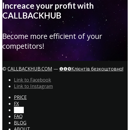
Increace your profit with
CALLBACKHUB
Become more efficient of your
competitors!
©
CALLBACKHUB.COM
—
❶❶❾Клієнтів безкоштовно!
Link to Facebook
Link to Instagram
PRICE
FX
CTA!
FAQ
BLOG
ABOUT