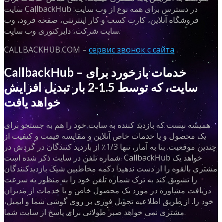
سایت CallbackHub در دسترس برای همه نوع از وب سایت:
فروشگاه آنلاین، کارت کسب و کار اینترنتی، صفحه فرود، وب
سایت شرکت، دایرکتوری وب سایت.
CALLBACKHUB.COM –
сервис звонок с сайта
.
CallbackHub – خدمات بازخورد برای
سایت، که توسط 1.5-2 بار تبدیل افزایش
خواهد یافت
همیشه نیست که بازدید کننده به سایت خود را هم به جستجو برای
یک محصول و یا خدمات خاص آنلاین و مقایسه قیمت و کیفیت از
چندین موقعیت. بنا به آمار، تنها 1/3٪ از بازدید کنندگان در گردش در
شماره تلفن در سایت ذکر شده است. CallbackHub خواهد یک
مشتری بالقوه را از دست ندهید! دکمه مخاطبین شیک بازدیدکنندگان
را تشویق کند به ترک شماره تلفن خود را به منظور به سرعت
دریافت مشاوره در مورد یک محصول خاص و یا خدمات از مدیران
خود را. از طریق اطلاعیه تحویل فوری بر روی گوشی شما و ایمیل،
مشتری نمی خواهد صبر طولانی برای پاسخ از سایت شما.