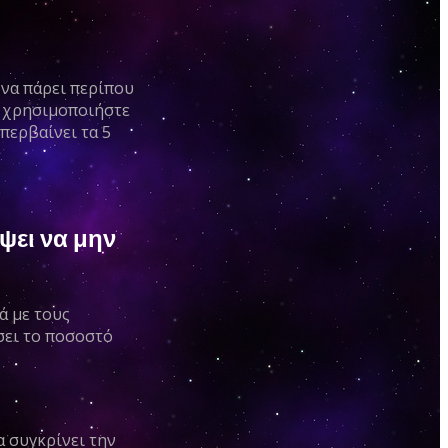
α να πάρει περίπου
αι χρησιμοποιήστε
περβαίνει τα 5
ψει να μην
ά με τους
σει το ποσοστό
α συγκρίνει την