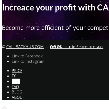
Increace your profit with
Become more efficient of your competi
©
CALLBACKHUB.COM
—
❶❶❾Клієнтів безкоштовно!
Link to Facebook
Link to Instagram
PRICE
FX
CTA!
FAQ
BLOG
ABOUT