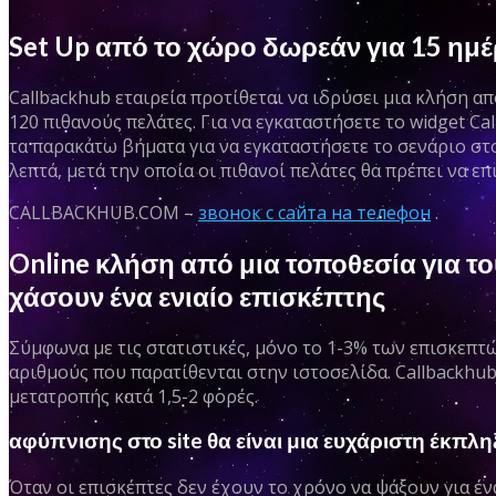
Set Up από το χώρο δωρεάν για 15 ημέ
Callbackhub εταιρεία προτίθεται να ιδρύσει μια κλήση απ
120 πιθανούς πελάτες. Για να εγκαταστήσετε το widget C
τα παρακάτω βήματα για να εγκαταστήσετε το σενάριο στο
λεπτά, μετά την οποία οι πιθανοί πελάτες θα πρέπει να επ
CALLBACKHUB.COM –
звонок с сайта на телефон
.
Online κλήση από μια τοποθεσία για τ
χάσουν ένα ενιαίο επισκέπτης
Σύμφωνα με τις στατιστικές, μόνο το 1-3% των επισκεπτώ
αριθμούς που παρατίθενται στην ιστοσελίδα. Callbackhub
μετατροπής κατά 1,5-2 φορές.
αφύπνισης στο site θα είναι μια ευχάριστη έκπλ
Όταν οι επισκέπτες δεν έχουν το χρόνο να ψάξουν για έν