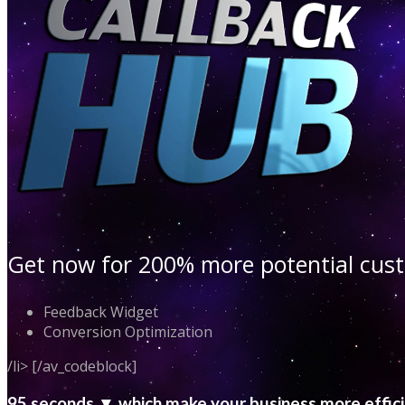
Get now for 200% more potential cu
Feedback Widget
Conversion Optimization
/li> [/av_codeblock]
95 seconds ▼ which make your business more effic