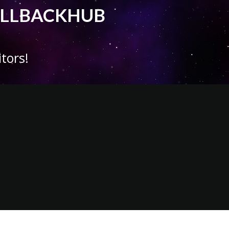
 CALLBACKHUB
tors!