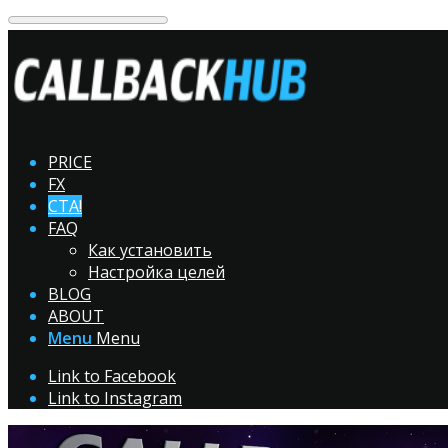
PRICE
FX
CTA!
FAQ
Как установить
Настройка целей
BLOG
ABOUT
Menu
Menu
Link to Facebook
Link to Instagram