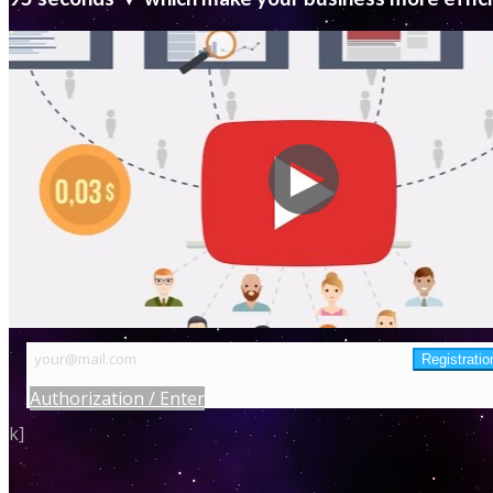
Authorization / Enter
k]