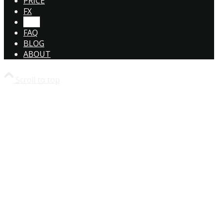
PRICE
FX
CTA!
FAQ
BLOG
ABOUT
Scroll to top