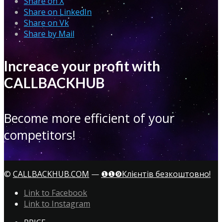
Share on X
Share on LinkedIn
Share on Vk
Share by Mail
Increace your profit with
CALLBACKHUB
Become more efficient of your
competitors!
©
CALLBACKHUB.COM
—
❶❶❾Клієнтів безкоштовно!
Link to Facebook
Link to Instagram