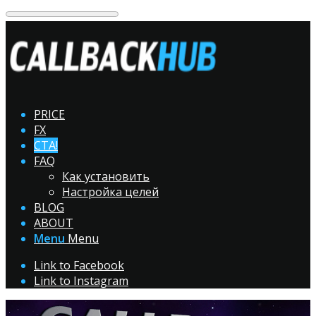
PRICE
FX
CTA!
FAQ
Как установить
Настройка целей
BLOG
ABOUT
Menu
Menu
Link to Facebook
Link to Instagram