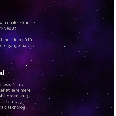
 kan du ikke kun se
rk ved at
akt med dem på få
ere gange! Sæt et
ed
mmesiden fra
ker at lære mere
e orden, etc.).
 at foretage et
kald teknologi.