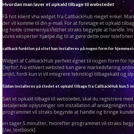
Hvordan man laver et opkald tilbage til webstedet
Få hot klient vha widget fra CallbackHub meget enkel. Man
der vil komme til din e-mail. For at foretage et opkald tilb
og holde izmeneniya.Vidzhet straks begynde at handle. Insta
vores eksperter hjælpe dig til at gøre dette over telefonen 
callback funktion på sitet kan installeres på nogen form for hjemmes
Widget af CallbackHub perfekt egnet til nogen form for hjem
Derfor, fra ethvert websted kan gøre markedsføring onlin
unikt, fordi kun vi vil integrere teknologi tilbagekald og i
Sådan installeres på stedet et opkald tilbage fra CallbackHub kun 5 m
Sæt et opkald tilbage til webstedet, skal du registrere med
detaljerede oplysninger om installation af ansøgningen scr
programmet vil straks begynde at handle og bringe kunde
en tager 5 minutter, hvorefter programmet vil straks beg
[/av_textblock]