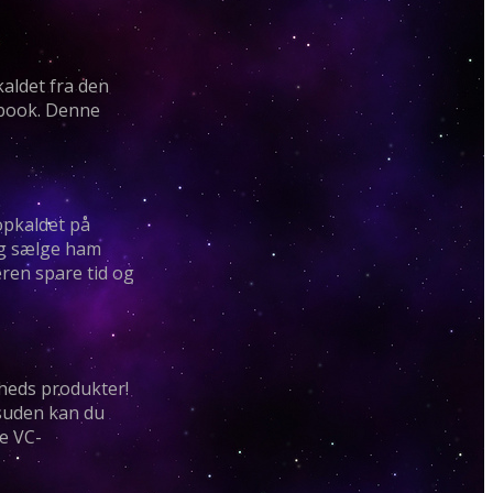
kaldet fra den
ebook. Denne
opkaldet på
 og sælge ham
ren spare tid og
mheds produkter!
esuden kan du
e VC-