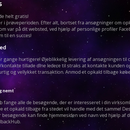
s
 helt gratis!
er i prøveperioden. Efter alt, bortset fra ansøgninger om op
om var på dit websted, ved hjælp af personlige profiler Fac
 til en succes!
hed
 gange hurtigere! Øjeblikkelig levering af ansøgningen til 
r Vkontakte tillade dine ledere til straks at kontakte kunden
rtig og vellykket transaktion. Anmod et opkald tilbage købe
og nemt
ub fange alle de besøgende, der er interesseret i din virkso
e et opkald tilbage fra stedet vil handle med det samme! D
er besøgende kan finde hjemmesiden ved navn ved hjælp af d
llbackHub.