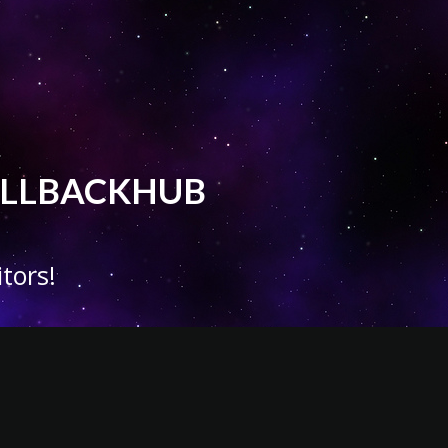
 CALLBACKHUB
tors!