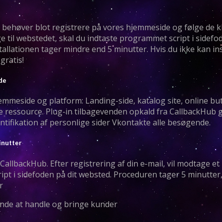
 behøver blot registrere på vores hjemmeside og følge de kl
age til webstedet, skal du indtaste programmet script i sidef
llationen tager mindre end 5 minutter. Hvis du ikke kan insta
gratis!
ide
meside og platform: Landing-side, katalog site, online butik
e ressource. Plug-in tilbagevenden opkald fra CallbackHub 
dentifikation af personlige sider Vkontakte alle besøgende.
inutter
 CallbackHub. Efter registrering af din e-mail, vil modtage e
ipt i sidefoden på dit websted. Proceduren tager 5 minutter
r
ynde at handle og bringe kunder