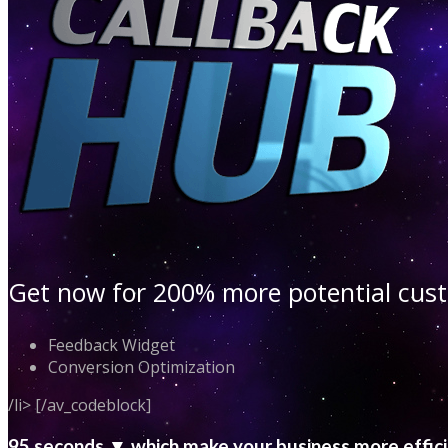
Get now for 200% more potential cu
Feedback Widget
Conversion Optimization
/li> [/av_codeblock]
95 seconds ▼ which make your business more effic