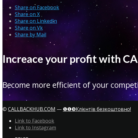
Share on Facebook
Share on X
Share on LinkedIn
Share on Vk
Share by Mail
Increace your profit with
Become more efficient of your competi
©
CALLBACKHUB.COM
—
❶❶❾Клієнтів безкоштовно!
Link to Facebook
Link to Instagram