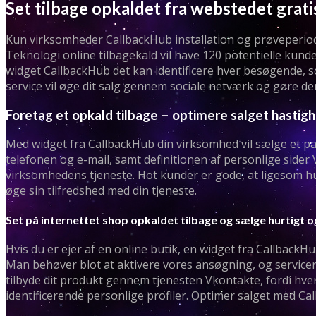
Set tilbage opkaldet fra webstedet grati
Kun virksomheder CallbackHub installation og prøveperiode
Teknologi online tilbagekald vil have 120 potentielle kund
widget CallbackHub det kan identificere hver besøgende, s
service vil øge dit salg gennem sociale netværk og gøre dem
Foretag et opkald tilbage – optimere salget hastig
Med widget fra CallbackHub din virksomhed vil sælge et par
telefonen og e-mail, samt definitionen af ​​personlige side
virksomhedens tjeneste. Hot kunder er gode, at ligesom hu
øge sin tilfredshed med din tjeneste.
Set på internettet shop opkaldet tilbage og sælge hurtigt 
Hvis du er ejer af en online butik, en widget fra CallbackH
Man behøver blot at aktivere vores ansøgning, og servicer
tilbyde dit produkt gennem tjenesten Vkontakte, fordi hv
identificerende personlige profiler. Optimer salget med Ca