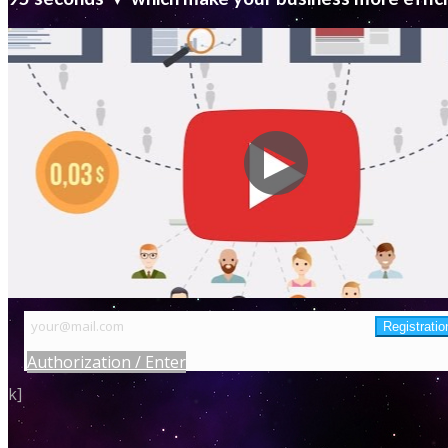
Authorization / Enter
k]