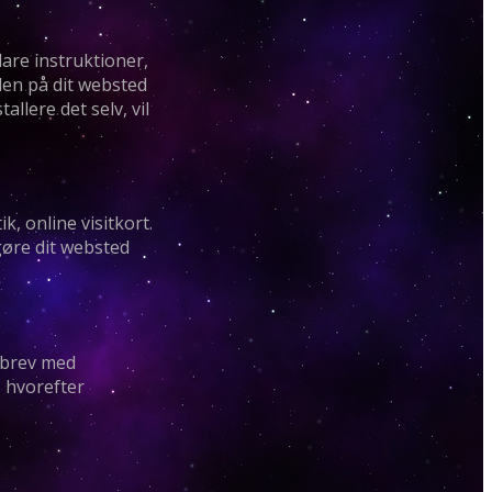
are instruktioner,
oden på dit websted
llere det selv, vil
, online visitkort.
gøre dit websted
t brev med
, hvorefter