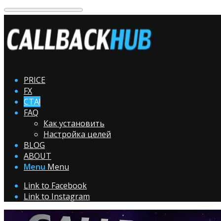
PRICE
FX
CTA!
FAQ
Как установить
Настройка целей
BLOG
ABOUT
Menu
Menu
Link to Facebook
Link to Instagram