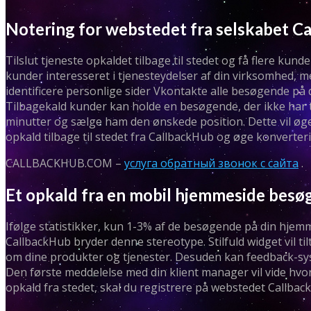
Notering for webstedet fra selskabet C
Tilslut tjeneste opkaldet tilbage til stedet og få flere ku
kunder interesseret i tjenesteydelser af din virksomhed, m
identificere personlige sider Vkontakte alle besøgende på 
Tilbagekald kunder kan holde en besøgende, der ikke har ti
minutter og sælge ham den ønskede position. Dette vil øg
opkald tilbage til stedet fra CallbackHub og øge konverteri
CALLBACKHUB.COM –
услуга обратный звонок с сайта
.
Et opkald fra en mobil hjemmeside besø
Ifølge statistikker, kun 1-3% af de besøgende på din hjemm
CallbackHub bryder denne stereotype. Stilfuld widget vil
om dine produkter og tjenester. Desuden kan feedback-syst
Den første meddelelse med din klient manager vil vide hvor
opkald fra stedet, skal du registrere på webstedet CallbackH