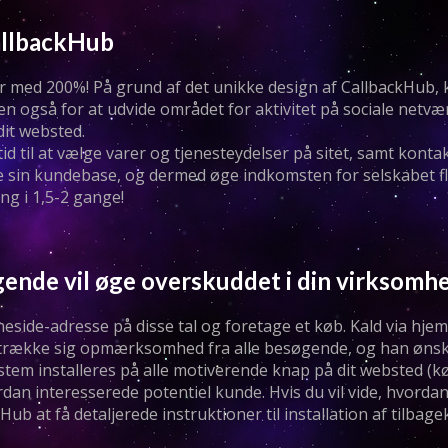
allbackHub
nder med 200%! På grund af det unikke design af CallbackHub,
en også for at udvide området for aktivitet på sociale netvæ
dit websted.
d til at vælge varer og tjenesteydelser på sitet, samt kont
e sin kundebase, og dermed øge indkomsten for selskabet fl
ng i 1,5-2 gange!
gende vil øge overskuddet i din virksomh
eside-adresse på disse tal og foretage et køb. Kald via hje
 tiltrække sig opmærksomhed fra alle besøgende, og han øns
em installeres på alle motiverende knap på dit websted (køb
dan interesserede potentiel kunde. Hvis du vil vide, hvordan
ub at få detaljerede instruktioner til installation af tilbage