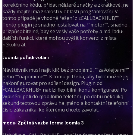
korekčního kódu, přidat některé značky a zkratkové, ne
každý majitel má znalosti v oblasti programování. V
tomto případě je vhodné řešení z «CALLBACKHUB””.
Tento plugin je snadno instalovat na “”motor””, snadno
přizpůsobitelné, aby se vešly vaše potřeby a má řadu
dalších funkcí, které mohou zvýšit konverzi z místa
několikrát.
Joomla pořadí volání
Návštěvník musí najít klíč bez problémů, “”zavolejte mi””
nebo “”napomene””. K tomu je třeba, aby bylo možné jej
nakonfigurovat pro sdílení design. Plugin od
«CALLBACKHUB» nabízí flexibilní ikonu konfigurace. Po
vyplnění polí do mobilního telefonu po dobu několika
sekund textovou zprávu na jméno a kontaktní telefonní
číslo zákazníka, ke kterému chcete zavolat.
modul Zpětná vazba forma joomla 3