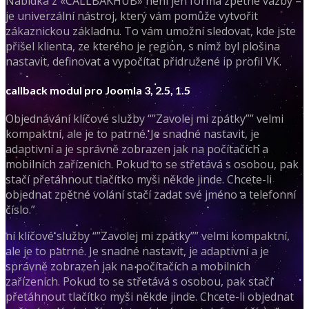
Nabídka z «CALLBAKHUB» není jen forma zpětné vazby –
je univerzální nástroj, který vám pomůže vytvořit
zákaznickou základnu. To vám umožní sledovat, kde jste
přišel klienta, ze kterého je region, s nímž byl plošina
nastavit, definovat a vypočítat přidružené ip profil VK.
callback modul pro Joomla 3, 2.5, 1.5
Objednávání klíčové služby “”Zavolej mi zpátky”” velmi
kompaktní, ale je to patrné. Je snadné nastavit, je
adaptivní a je správně zobrazen jak na počítačích a
mobilních zařízeních. Pokud to se střetává s osobou, pak
stačí přetáhnout tlačítko myši někde jinde. Chcete-li
objednat zpětné volání stačí zadat své jméno a telefonní
číslo.”
ní klíčové služby “”Zavolej mi zpátky”” velmi kompaktní,
ale je to patrné. Je snadné nastavit, je adaptivní a je
správně zobrazen jak na počítačích a mobilních
zařízeních. Pokud to se střetává s osobou, pak stačí
přetáhnout tlačítko myši někde jinde. Chcete-li objednat