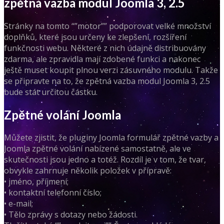
zpětná vazba modul Joomla 3, 2.5
Stránky na tomto “”motor”” podporovat velké množství
doplňků, které jsou určeny ke zlepšení, rozšíření
funkčnosti webu. Některé z nich údajně distribuovány
zdarma, ale zpravidla mají zdobené funkci a nakonec
ještě muset koupit plnou verzi zásuvného modulu. Takže
se připravte na to, že zpětná vazba modul Joomla 3, 2.5
bude stát určitou částku.
Zpětné volání Joomla
Můžete zjistit, že pluginy Joomla formulář zpětné vazby a
Joomla zpětné volání nabízené samostatně, ale ve
skutečnosti jsou jedno a totéž. Rozdíl je v tom, že tvar,
obvykle zahrnuje několik položek v přípravě:
• jméno, příjmení;
• kontaktní telefonní číslo;
• e-mail;
• Tělo zprávy s dotazy nebo žádosti.