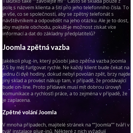
Tlačítko také “”zavolejte mi”” Často se skládá pouze z
pole s názvem klienta a šití pro jeho telefonního čísla. To
je vše, co se společnosti, aby se zpětný telefonát s
návštěvníkem a odpovědět na jeho otázku. Ale je to dost,
aby majitele obchodu, pokud je možnost získat více
informací a dat do základny předplatitelů?
Joomla zpětná vazba
Jakékoli plug-in, který působí jako zpětná vazba Joomla
2.5 by měl fungovat rychle. Ne každý klient bude čekat na
jednu či dvě hodiny, dokud nebyl povolán zpět, brzy najde
jiný sklad a provést nákup tam, v případě, že prodávající
bude on-line. Proto přídavek musí mít dobrou úroveň
komunikace a rychlosti práce, a to zejména v případě, že
je zaplacena.
Zpětné volání Joomla
V mnoha případech, majitelé stránek na “”Joomla”” tváří v
tvář instalace plug-inů. Některé z nich vyžadují