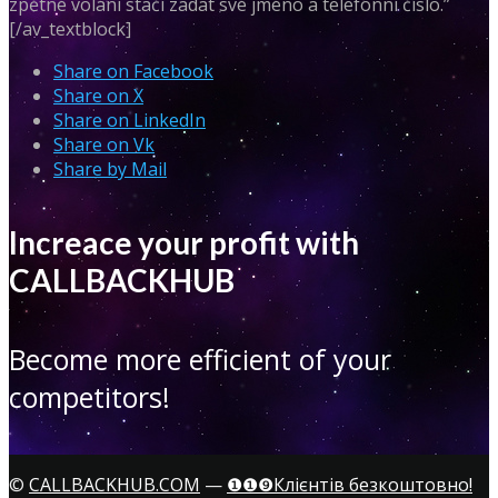
zpětné volání stačí zadat své jméno a telefonní číslo.”
[/av_textblock]
Share on Facebook
Share on X
Share on LinkedIn
Share on Vk
Share by Mail
Increace your profit with
CALLBACKHUB
Become more efficient of your
competitors!
©
CALLBACKHUB.COM
—
❶❶❾Клієнтів безкоштовно!