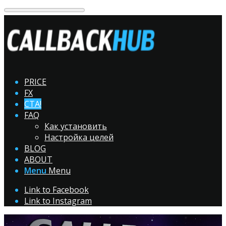
PRICE
FX
CTA!
FAQ
Как установить
Настройка целей
BLOG
ABOUT
Menu
Menu
Link to Facebook
Link to Instagram