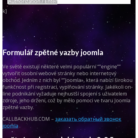
Authorization / Enter
k]
”
Formulář zpětné vazby joomla
Ve světě existují některé velmi populární “”engine””
vytvořit osobní webové stránky nebo internetový
obchod. Jedním z nich byl “”Joomla», která nabízí širokou
funkčnost při registraci, vyplňování stránky. Jakékoli on-
line podnikání vyžaduje nejhustší spojení s uživatelem
zdroje, jeho držení, což by mělo pomoci ve tvaru Joomla
zpětné vazby.
CALLBACKHUB.COM –
заказать обратный звонок
joomla
.