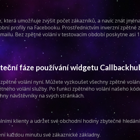
gie, která umožňuje zvýšit počet zákazníků, a navíc znát jmé
obní profily na Facebooku. Prostřednictvím inverzní zpětné z
ailu. Bez zpětné volání v testovacím období poskytne asi 1
áteční fáze používání widgetu Callbackhu
 zpětné volání nyní. Můžete vyzkoušet všechny zpětné volání
ětného volání služby. Po funkci zpětného volání našeho kódu
chny návštěvníky na svých stránkách.
álními klienty a udržet své obchodní hodiny zbytečné hledán
ení každou minutu své zákaznické základny.