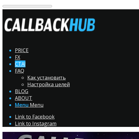
PRICE
FX
CTA!
FAQ
Как установить
Настройка целей
BLOG
ABOUT
Menu
Menu
Link to Facebook
Link to Instagram