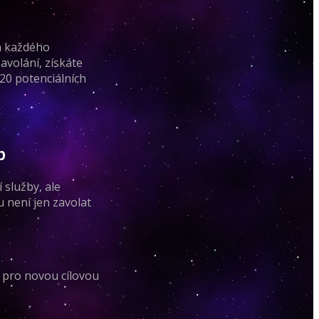
na každého
avolání, získáte
20 potenciálních
b
 služby, ale
 není jen zavolat
í pro novou cílovou