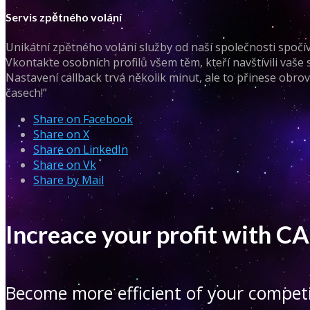
Servis zpětného volání
Unikátní zpětného volání služby od naší společnosti spočív
Vkontakte osobních profilů všem těm, kteří navštívili vaše 
Nastavení callback trvá několik minut, ale to přinese obrov
časech!”
Share on Facebook
Share on X
Share on LinkedIn
Share on Vk
Share by Mail
Increace your profit with
Become more efficient of your competi