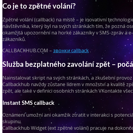
Co je to zpětné volání?
Zpětné volání (callback) na místě – je inovativní technolo
návštěvníka, který byl na svých stránkách tím, že pozná os
okamžitá upozornění na horké zákazníky v SMS-zpráv a e-m
zákazníků.
CALLBACKHUB.COM –
звонки callback
.
Služba bezplatného zavolání zpět – poč
Nainstalovat skript na svých stránkách, a zkušební provoz
Callbackhub navždy zůstane lídrem v množství a kvalitě zp
zpět, ale také v definici osobních stránkách VKontakte vše
Instant SMS callback
Oznámení umožní ani okamžik ztratit v interakci s potenci
skupinu.
Callbackhub Widget (ext zpětné volání) pracuje na dokonč