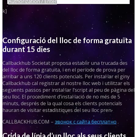
Authorization / Enter
k]
Configuració del lloc de forma gratuïta
durant 15 dies
Callbackhub Societat proposa establir una trucada des
del lloc de forma gratuïta, i en el període de prova per
arribar a uns 120 clients potencials. Per instal·lar el giny
Callbackhub cal registrar al nostre lloc web i utilitzar els
següents passos per instal·lar l’script al peu de pàgina del
seu lloc. El procediment d’instal·lació de no més de 5
minuts, després de la qual cosa els clients potencials
hauran de visitar estadístiques del seu lloc pren.
CALLBACKHUB.COM –
звонок с сайта бесплатно
.
Crida de línia d’un lloc als seus clients