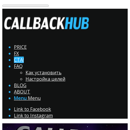
PRICE
FX
CTA!
FAQ
Как установить
Настройка целей
BLOG
ABOUT
Menu
Menu
Link to Facebook
Link to Instagram