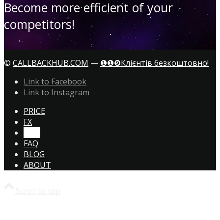
Become more efficient of your
competitors!
©
CALLBACKHUB.COM
—
❶❶❾Клієнтів безкоштовно!
Link to Facebook
Link to Instagram
PRICE
FX
CTA!
FAQ
BLOG
ABOUT
Scroll to top