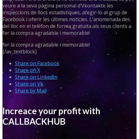
veure a la seva pàgina personal d’Vkontakte les
inspeccions de llocs estadístiques, afegir-lo al grup de
Facebook i oferir les últimes notícies. L’anomenada des
del lloc en el telèfon de forma gratuïta als seus clients a
fer la compra agradable i memorable!
fer la compra agradable i memorable!
[/av_textblock]
Share on Facebook
Share on X
Share on LinkedIn
Share on Vk
Share by Mail
Increace your profit with
CALLBACKHUB