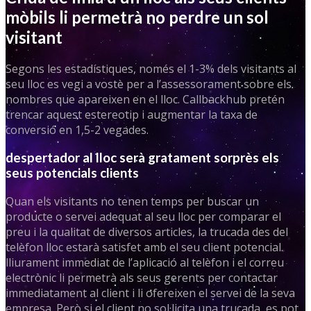
mòbils li permetrà no perdre un sol
visitant
Segons les estadístiques, només el 1-3% dels visitants al
seu lloc es vegi a vostè per a l’assessorament sobre els
nombres que apareixen en el lloc. Callbackhub pretén
trencar aquest estereotip i augmentar la taxa de
conversió en 1,5-2 vegades.
despertador al lloc serà gratament sorprès els
seus potencials clients
Quan els visitants no tenen temps per buscar un
producte o servei adequat al seu lloc per comparar el
preu i la qualitat de diversos articles, la trucada des del
telèfon lloc estarà satisfet amb el seu client potencial.
lliurament immediat de l’aplicació al telèfon i el correu
electrònic li permetrà als seus gerents per contactar
immediatament al client i li ofereixen el servei de la seva
empresa. Però si el client no sol·licita una trucada, es pot