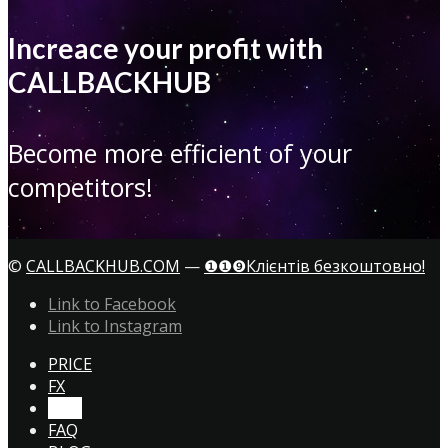
Increace your profit with
CALLBACKHUB
Become more efficient of your
competitors!
©
CALLBACKHUB.COM
—
❶❶❾Клієнтів безкоштовно!
Link to Facebook
Link to Instagram
PRICE
FX
CTA!
FAQ