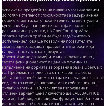
Успехът на продажбите на онлайн магазина зависи
до голяма степен от способността за задържане на
повече клиенти, като посетителите на евентуални
купувачи. За да направите това, да използват
различни инструменти, но OpenCart форма за
обратна връзка трябва да бъде задължително
допълнение. Това ще позволи на посетителите
съмняващи се задават правилните въпроси и да
направят покупка, като резултат.
Мрежата може да намерите много различни по
своята функционалност и цена на плъгини за
изпълнение на формата за обратна връзка OpenCart
на. Проблемът с повечето от тях в една сложна
обстановка, необходимостта да се пренапише част от
код, който може да направи всеки собственик на
онлайн магазин. Най-лесният за използване и
отличен вариант цена / качество ще CALLBACKHUB
плъгин. Той предлага широка функционалност, която
ви позволява не само да се запази на клиента на