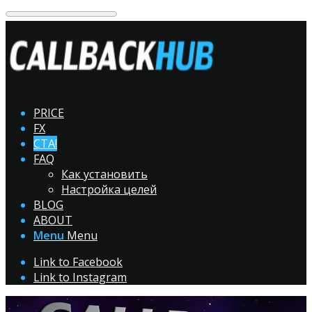
PRICE
FX
CTA!
FAQ
Как установить
Настройка целей
BLOG
ABOUT
Menu
Menu
Link to Facebook
Link to Instagram