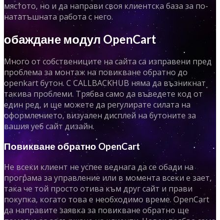
мястото, но и да направи своя клиентска база за по-
нататъшната работа с него.
обаждане модул OpenCart
Много от собствениците на сайта са изправени пред
проблема за монтаж на повикване обратно до
openkart бутон. С CALLBACKHUB няма да възникнат
такива проблеми. Трябва само да въведете код от
един ред, и ще можете да регулирате силата на
оформлението, визуален дисплей на бутоните за
вашия уеб сайт дизайн.
Повикване обратно OpenCart
Не всеки клиент не успее веднага да се обади на
програма за управление или в момента всеки е зает,
така че той просто отива към друг сайт и прави
покупка, когато това е необходимо време. OpenCart
да направите заявка за повикване обратно ще