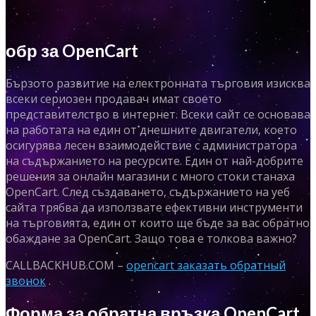
обр за OpenCart
Бързото развитие на електронната търговия изисква
всеки сериозен продавач имат своето
представителство в интернет. Всеки сайт се основава
на работата на един от днешните двигатели, което
осигурява лесен взаимодействие с администратора
на съдържанието на ресурсите. Един от най-добрите
решения за онлайн магазини с много стоки станаха
OpenCart. След създаването, съдържанието на уеб
сайта трябва да използвате ефективни инструменти
на търговията, един от които ще бъде за вас обратно
обаждане за OpenCart. Защо това е толкова важно?
CALLBACKHUB.COM –
opencart заказать обратный
звонок
.
Форма за обратна връзка OpenCart