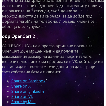
помогне за задържане на клиенти. Човек трябва само
да оставите своите данни в задължителните полета,
и в рамките на 2 секунди, съобщение за
необходимостта да ти се обадя, за да дойде под
формата на SMS на телефона. И бъдещ клиент се
обръща към купувача.
обр OpenCart 2
CALLBACKHUB – не е просто връщане покана за
OpenCart 2x, е мощен начин да получите
максималния размер на данни за посетителите,
включително линк към профила си в VK, който ще ви
позволи да използвате тези данни, за да изгради
своя собствена база от клиенти.
Share on Facebook
Share on X
Share on LinkedIn
Share on Vk
Share by Mail